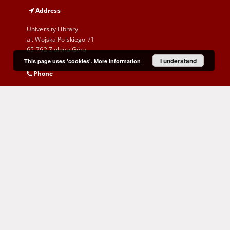
Address
University Library
al. Wojska Polskiego 71
65-762 Zielona Góra
I understand
This page uses 'cookies'.
More information
Phone
(+48) 68 328 21 55
E-Mail
kontakt@zbc.uz.zgora.pl
Cyprian Norwid Voivodeship and
City Public Library
al. Wojska Polskiego 9
65-077 Zielona Góra