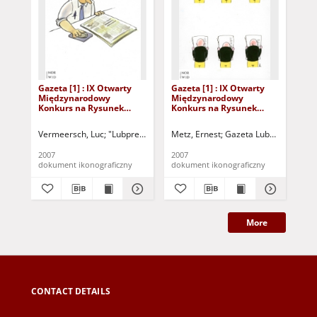
Gazeta [1] : IX Otwarty
Gazeta [1] : IX Otwarty
Gaz
Międzynarodowy
Międzynarodowy
Mi
Konkurs na Rysunek
Konkurs na Rysunek
Ko
Satyryczny / Luc
Satyryczny / Ernest Metz
Sat
Vermeersch
Re
Vermeersch, Luc
"Lubpress" (Zielona Góra)
Metz, Ernest
Kożuchowski Ośrodek Kultu
Gazeta Lubuska (Zielon
Rez
2007
2007
200
dokument ikonograficzny
dokument ikonograficzny
dok
More
CONTACT DETAILS