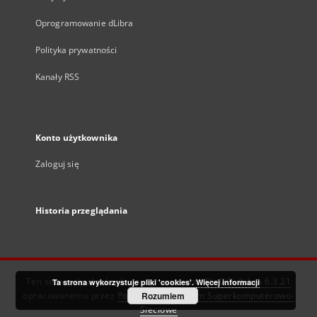
Oprogramowanie dLibra
Polityka prywatności
Kanały RSS
Konto użytkownika
Zaloguj się
Historia przeglądania
Ten serwis działa dzięki oprogramowaniu
DInGO dLibra 6.3.21
Ta strona wykorzystuje pliki 'cookies'.
Więcej informacji
opracowanemu przez
Poznańskie Centrum Superkomputerowo-
Rozumiem
Sieciowe