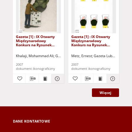
Gazeta [1] : IX Otwarty
Gazeta [1] : IX Otwarty
Gaz
Międzynarodowy
Międzynarodowy
Mi
Konkurs na Rysunek
Konkurs na Rysunek
Ko
Satyryczny / Mohammad
Satyryczny / Ernest Metz
Sat
Ali Khalaji
Re
Khalaji, Mohammad Ali
Gazeta Lubuska (Zielona Góra)
Metz, Ernest
Gazeta Lubuska (Zielon
Kożuchowski Oś
Rez
2007
2007
200
dokument ikonograficzny
dokument ikonograficzny
dok
Więcej
DANE KONTAKTOWE