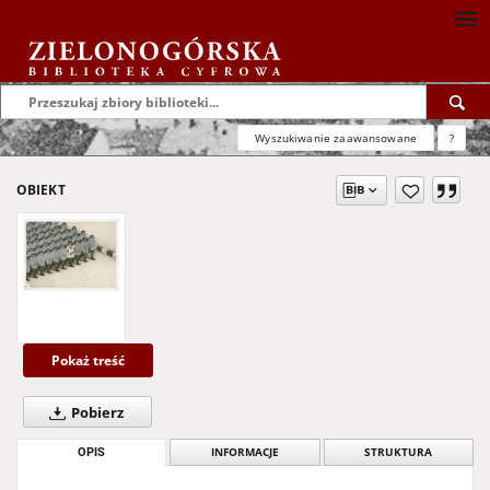
Wyszukiwanie zaawansowane
?
OBIEKT
Pokaż treść
Pobierz
OPIS
INFORMACJE
STRUKTURA