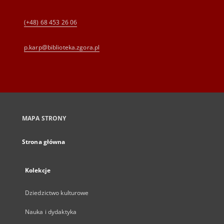
(+48) 68 453 26 06
p.karp@biblioteka.zgora.pl
MAPA STRONY
Strona główna
Kolekcje
Dziedzictwo kulturowe
Nauka i dydaktyka