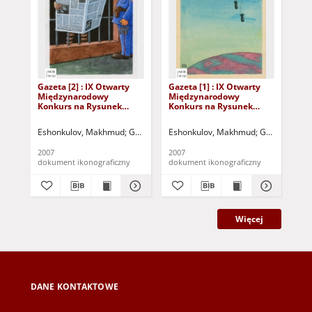
Gazeta [2] : IX Otwarty
Gazeta [1] : IX Otwarty
Gaz
Międzynarodowy
Międzynarodowy
Mi
Konkurs na Rysunek
Konkurs na Rysunek
Ko
Satyryczny / Makhmud
Satyryczny / Makhmud
Sat
Eshonkulov
Eshonkulov
Eshonkulov, Makhmud
Gazeta Lubuska (Zielona Góra)
Eshonkulov, Makhmud
Kożuchowski Oś
Gazeta Lubus
Met
2007
2007
200
dokument ikonograficzny
dokument ikonograficzny
dok
Więcej
DANE KONTAKTOWE