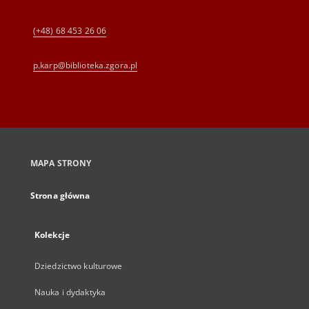
(+48) 68 453 26 06
p.karp@biblioteka.zgora.pl
MAPA STRONY
Strona główna
Kolekcje
Dziedzictwo kulturowe
Nauka i dydaktyka