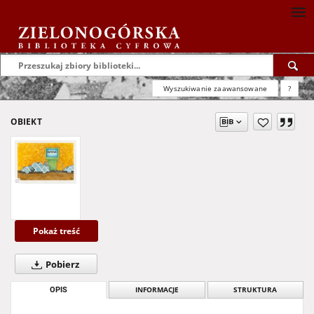
Wyszukiwanie zaawansowane
?
OBIEKT
Pokaż treść
Pobierz
OPIS
INFORMACJE
STRUKTURA