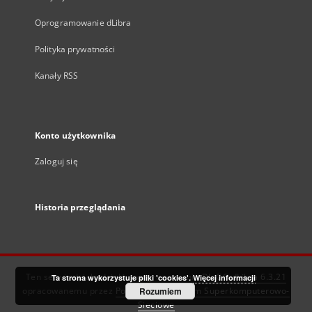
Oprogramowanie dLibra
Polityka prywatności
Kanały RSS
Konto użytkownika
Zaloguj się
Historia przeglądania
Ten serwis działa dzięki oprogramowaniu
DInGO dLibra 6.3.21
Ta strona wykorzystuje pliki 'cookies'.
Więcej informacji
opracowanemu przez
Poznańskie Centrum Superkomputerowo-
Rozumiem
Sieciowe