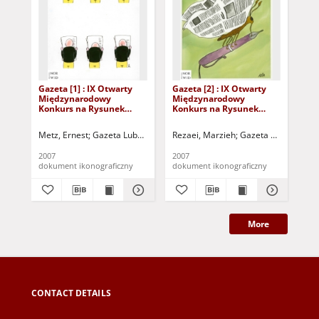
Gazeta [1] : IX Otwarty
Gazeta [2] : IX Otwarty
Gaz
Międzynarodowy
Międzynarodowy
Mi
Konkurs na Rysunek
Konkurs na Rysunek
Ko
Satyryczny / Ernest Metz
Satyryczny / Marzieh
Sat
Rezaei
Sa
Metz, Ernest
Gazeta Lubuska (Zielona Góra)
Rezaei, Marzieh
Kożuchowski Ośrodek Kult
Gazeta Lubuska (Zi
Sam
2007
2007
200
dokument ikonograficzny
dokument ikonograficzny
dok
More
CONTACT DETAILS