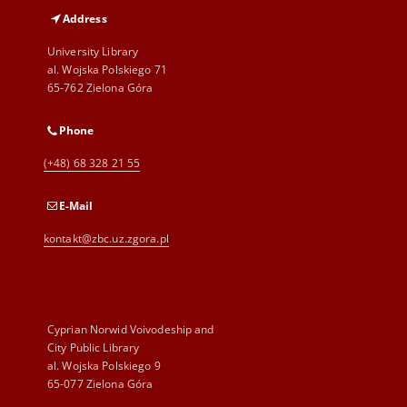
Address
University Library
al. Wojska Polskiego 71
65-762 Zielona Góra
Phone
(+48) 68 328 21 55
E-Mail
kontakt@zbc.uz.zgora.pl
Cyprian Norwid Voivodeship and
City Public Library
al. Wojska Polskiego 9
65-077 Zielona Góra