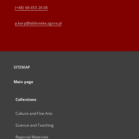
(+48) 68 453 26 06
p.karp@biblioteka.zgora.pl
SITEMAP
Main page
Collections
Culture and Fine Arts
Science and Teaching
Regional Materials