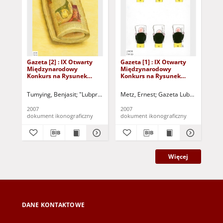
Gazeta [2] : IX Otwarty
Gazeta [1] : IX Otwarty
Gaz
Międzynarodowy
Międzynarodowy
Mi
Konkurs na Rysunek
Konkurs na Rysunek
Ko
Satyryczny / Benjasit
Satyryczny / Ernest Metz
Sat
Tumying
Re
Tumying, Benjasit
"Lubpress" (Zielona Góra)
Metz, Ernest
Kożuchowski Ośrodek Kult
Gazeta Lubuska (Zielon
Rez
2007
2007
200
dokument ikonograficzny
dokument ikonograficzny
dok
Więcej
DANE KONTAKTOWE