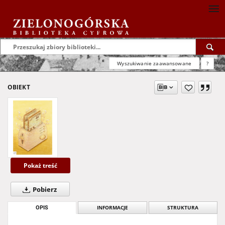
Wyszukiwanie zaawansowane
?
OBIEKT
Pokaż treść
Pobierz
OPIS
INFORMACJE
STRUKTURA