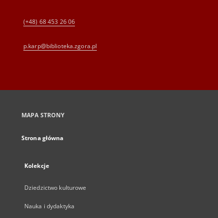
(+48) 68 453 26 06
p.karp@biblioteka.zgora.pl
MAPA STRONY
Strona główna
Kolekcje
Dziedzictwo kulturowe
Nauka i dydaktyka