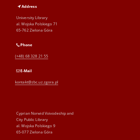
Address
University Library
al. Wojska Polskiego 71
65-762 Zielona Góra
Phone
(+48) 68 328 21 55
E-Mail
kontakt@zbc.uz.zgora.pl
Cyprian Norwid Voivodeship and
City Public Library
al. Wojska Polskiego 9
65-077 Zielona Góra