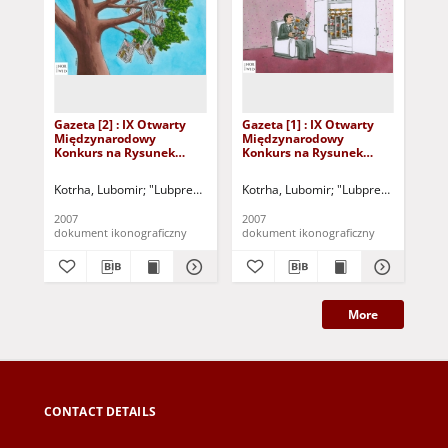
Gazeta [2] : IX Otwarty
Gazeta [1] : IX Otwarty
Gaz
Międzynarodowy
Międzynarodowy
Mi
Konkurs na Rysunek
Konkurs na Rysunek
Ko
Satyryczny / Lubomir
Satyryczny / Lubomir
Sat
Kotrha
Kotrha
Kotrha, Lubomir
"Lubpress" (Zielona Góra)
Kotrha, Lubomir
Gazeta Lubuska (Zielona G
"Lubpress" (Zielona
Met
2007
2007
200
dokument ikonograficzny
dokument ikonograficzny
dok
More
CONTACT DETAILS