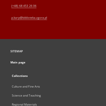
(+48) 68 453 26 06
p.karp@biblioteka.zgora.pl
SITEMAP
Main page
Collections
Culture and Fine Arts
Science and Teaching
Regional Materials