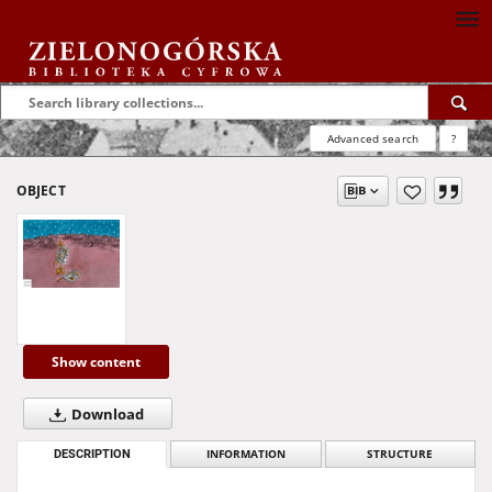
Advanced search
?
OBJECT
Show content
Download
DESCRIPTION
INFORMATION
STRUCTURE