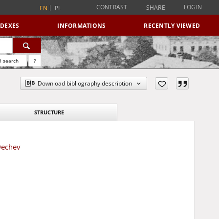
CONTRAST
LOGIN
SHARE
EN
PL
NDEXES
INFORMATIONS
RECENTLY VIEWED
 search
?
Download bibliography description
STRUCTURE
Dechev