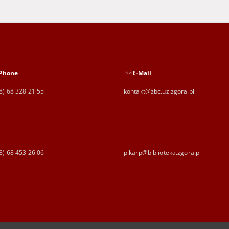
Phone
E-Mail
8) 68 328 21 55
kontakt@zbc.uz.zgora.pl
8) 68 453 26 06
p.karp@biblioteka.zgora.pl