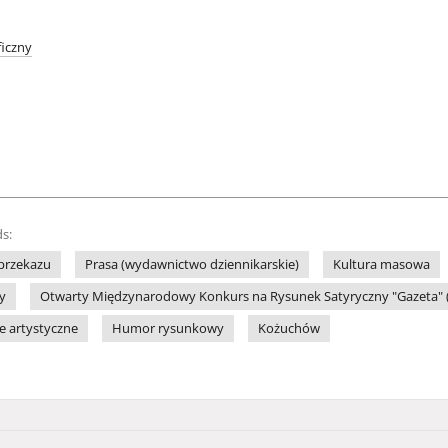
iczny
s:
przekazu
Prasa (wydawnictwo dziennikarskie)
Kultura masowa
y
Otwarty Międzynarodowy Konkurs na Rysunek Satyryczny "Gazeta" (9
le artystyczne
Humor rysunkowy
Kożuchów