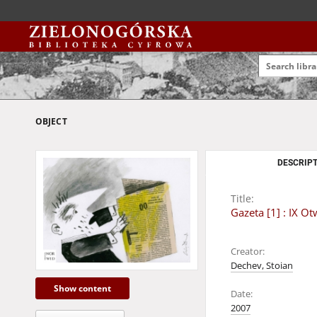
OBJECT
DESCRIPT
Title:
Gazeta [1] : IX 
Creator:
Dechev, Stoian
Show content
Date:
2007