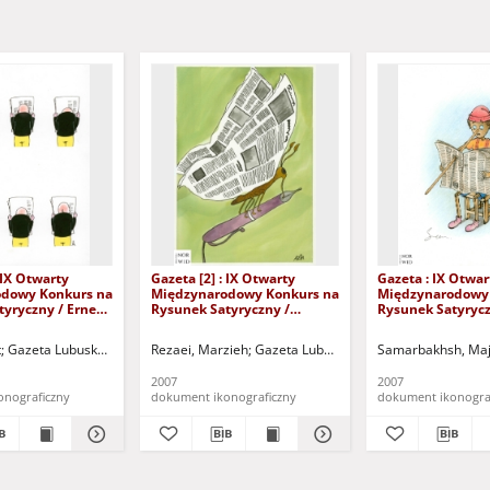
 IX Otwarty
Gazeta [2] : IX Otwarty
Gazeta : IX Otwar
dowy Konkurs na
Międzynarodowy Konkurs na
Międzynarodowy
yryczny / Ernest
Rysunek Satyryczny /
Rysunek Satyrycz
Marzieh Rezaei
Samarbakhsh
t
owski Ośrodek Kultury i Sportu "Zamek" (Kożuchów). (ul. Klasztorna 14, 67-120 K
Gazeta Lubuska (Zielona Góra)
Rezaei, Marzieh
Kożuchowski Ośrodek Kultury i Sportu "Zamek" (
Gazeta Lubuska (Zielona Góra)
Samarbakhsh, Maj
Kożuch
2007
2007
onograficzny
dokument ikonograficzny
dokument ikonogra