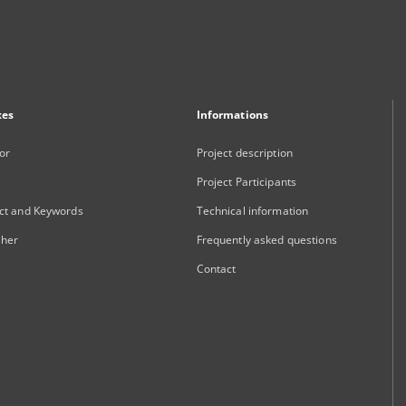
xes
Informations
or
Project description
Project Participants
ct and Keywords
Technical information
sher
Frequently asked questions
Contact