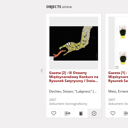
OBJECTS
similar
Gazeta [2] : IX Otwarty
Gazeta [1] :
Międzynarodowy Konkurs na
Międzynaro
Rysunek Satyryczny / Stoian
Rysunek Sat
Dechev
Metz
Dechev, Stoian
"Lubpress" (Zielona Góra)
Metz, Ernes
Kożuch
2007
2007
dokument ikonograficzny
dokument ik