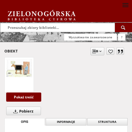
Wyszukiwanie zaawansowane
?
OBIEKT
Pokaż treść
Pobierz
OPIS
INFORMACJE
STRUKTURA