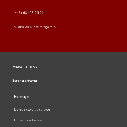
(+48) 68 453 26 06
p.karp@biblioteka.zgora.pl
MAPA STRONY
Strona główna
Kolekcje
Dziedzictwo kulturowe
Nauka i dydaktyka