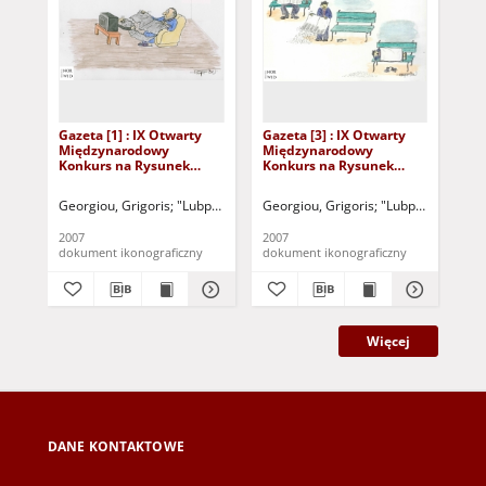
Gazeta [1] : IX Otwarty
Gazeta [3] : IX Otwarty
Gaz
Międzynarodowy
Międzynarodowy
Mi
Konkurs na Rysunek
Konkurs na Rysunek
Ko
Satyryczny / Grigoris
Satyryczny / Grigoris
Sat
Georgiou
Georgiou
Georgiou, Grigoris
"Lubpress" (Zielona Góra)
Georgiou, Grigoris
Kożuchowski Ośrodek Kul
"Lubpress" (Ziel
Met
2007
2007
200
dokument ikonograficzny
dokument ikonograficzny
dok
Więcej
DANE KONTAKTOWE