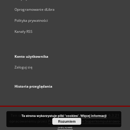
Oprogramowanie dLibra
Polityka prywatności
Kanały RSS
Konto użytkownika
Zaloguj się
Historia przeglądania
Ten serwis działa dzięki oprogramowaniu
DInGO dLibra 6.3.21
Ta strona wykorzystuje pliki 'cookies'.
Więcej informacji
opracowanemu przez
Poznańskie Centrum Superkomputerowo-
Rozumiem
Sieciowe