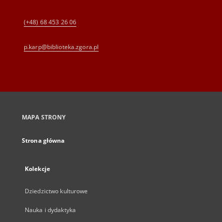
(+48) 68 453 26 06
p.karp@biblioteka.zgora.pl
MAPA STRONY
Strona główna
Kolekcje
Dziedzictwo kulturowe
Nauka i dydaktyka