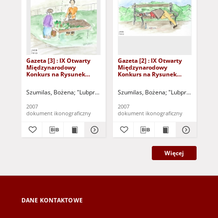
Gazeta [3] : IX Otwarty
Gazeta [2] : IX Otwarty
Gaz
Międzynarodowy
Międzynarodowy
Mi
Konkurs na Rysunek
Konkurs na Rysunek
Ko
Satyryczny / Bożena
Satyryczny / Bożena
Sat
Szumilas
Szumilas
Szumilas, Bożena
"Lubpress" (Zielona Góra)
Szumilas, Bożena
Kożuchowski Ośrodek Kult
"Lubpress" (Zielo
Met
2007
2007
200
dokument ikonograficzny
dokument ikonograficzny
dok
Więcej
DANE KONTAKTOWE