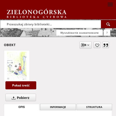
Wyszukiwanie zaawansowane
?
OBIEKT
Pokaż treść
Pobierz
OPIS
INFORMACJE
STRUKTURA