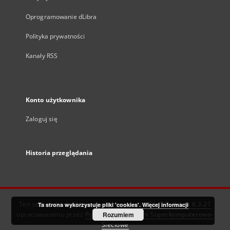
Oprogramowanie dLibra
Polityka prywatności
Kanały RSS
Konto użytkownika
Zaloguj się
Historia przeglądania
Ten serwis działa dzięki oprogramowaniu
DInGO dLibra 6.3.21
Ta strona wykorzystuje pliki 'cookies'.
Więcej informacji
opracowanemu przez
Poznańskie Centrum Superkomputerowo-
Rozumiem
Sieciowe