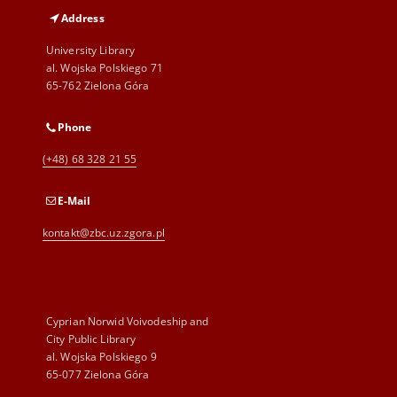
Address
University Library
al. Wojska Polskiego 71
65-762 Zielona Góra
Phone
(+48) 68 328 21 55
E-Mail
kontakt@zbc.uz.zgora.pl
Cyprian Norwid Voivodeship and
City Public Library
al. Wojska Polskiego 9
65-077 Zielona Góra