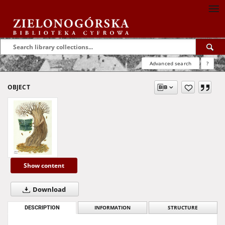
Advanced search
?
OBJECT
Show content
Download
DESCRIPTION
INFORMATION
STRUCTURE