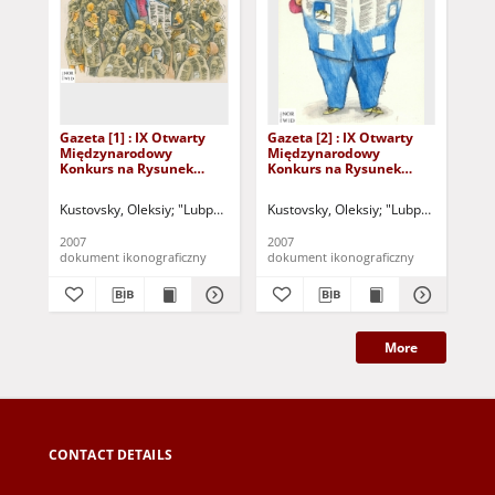
Gazeta [1] : IX Otwarty
Gazeta [2] : IX Otwarty
Gaz
Międzynarodowy
Międzynarodowy
Mi
Konkurs na Rysunek
Konkurs na Rysunek
Ko
Satyryczny / Oleksiy
Satyryczny / Oleksiy
Sat
Kustovsky
Kustovsky
Kustovsky, Oleksiy
"Lubpress" (Zielona Góra)
Kustovsky, Oleksiy
Kożuchowski Ośrodek Kult
"Lubpress" (Zielo
Met
2007
2007
200
dokument ikonograficzny
dokument ikonograficzny
dok
More
CONTACT DETAILS