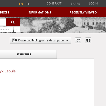
CONTRAST
LOGIN
SHARE
EN
PL
NDEXES
INFORMATIONS
RECENTLY VIEWED
 search
?
Download bibliography description
STRUCTURE
ryk Cebula