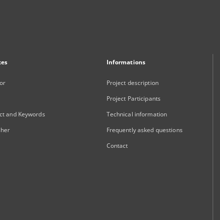
xes
Informations
or
Project description
Project Participants
ct and Keywords
Technical information
sher
Frequently asked questions
Contact