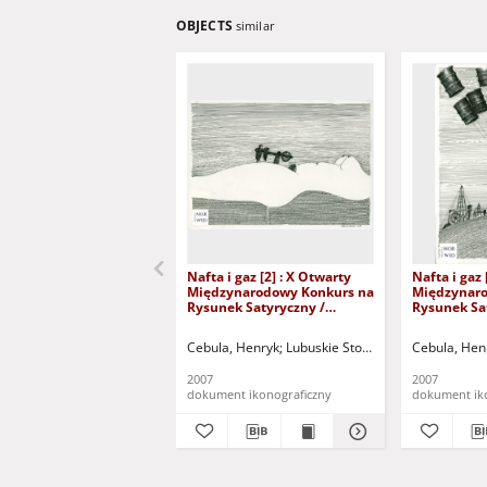
OBJECTS
similar
Nafta i gaz [2] : X Otwarty
Nafta i gaz 
Międzynarodowy Konkurs na
Międzynaro
Rysunek Satyryczny /
Rysunek Sa
Henryk Cebula
Henryk Ceb
Cebula, Henryk
Lubuskie Stowarzyszenie Miłośni
Cebula, Hen
2007
2007
dokument ikonograficzny
dokument ik