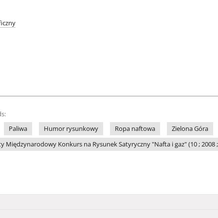
iczny
s:
Paliwa
Humor rysunkowy
Ropa naftowa
Zielona Góra
y Międzynarodowy Konkurs na Rysunek Satyryczny "Nafta i gaz" (10 ; 2008 ;