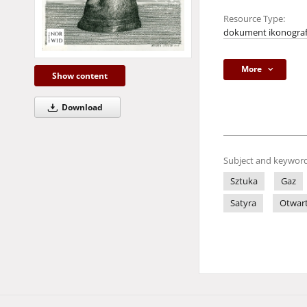
Resource Type:
dokument ikonograf
More
Show content
Download
Subject and keyword
Sztuka
Gaz
Satyra
Otwart