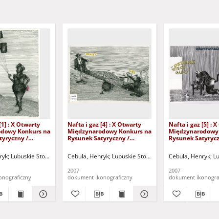
[1] : X Otwarty
Nafta i gaz [4] : X Otwarty
Nafta i gaz [5] : 
dowy Konkurs na
Międzynarodowy Konkurs na
Międzynarodowy
tyryczny /
Rysunek Satyryczny /
Rysunek Satyrycz
ula
Henryk Cebula
Henryk Cebula
ków Działań Kulturalnych DEBIUT w Zielonej Górze
ryk
Lubuskie Stowarzyszenie Miłośników Działań Kulturalnych DEBIUT w Zielone
Cebula, Henryk
Lubuskie Stowarzyszenie Miłośników Dz
Polskie Górnictwo Naftowe i 
Cebula, Henryk
Lu
2007
2007
onograficzny
dokument ikonograficzny
dokument ikonogra