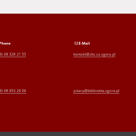
Phone
E-Mail
8) 68 328 21 55
kontakt@zbc.uz.zgora.pl
8) 68 453 26 06
p.karp@biblioteka.zgora.pl