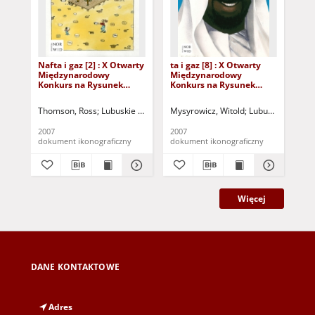
Nafta i gaz [2] : X Otwarty
ta i gaz [8] : X Otwarty
Naf
Międzynarodowy
Międzynarodowy
Mi
Konkurs na Rysunek
Konkurs na Rysunek
Ko
Satyryczny / Ross
Satyryczny / Witold
Sat
Thomson
Mysyrowicz
Kro
Thomson, Ross
Lubuskie Stowarzyszenie Miłośników Działań Kultural
Mysyrowicz, Witold
Lubuskie Stowarz
Kro
2007
2007
200
dokument ikonograficzny
dokument ikonograficzny
dok
Więcej
DANE KONTAKTOWE
Adres