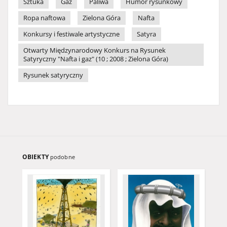
Sztuka
Gaz
Paliwa
Humor rysunkowy
Ropa naftowa
Zielona Góra
Nafta
Konkursy i festiwale artystyczne
Satyra
Otwarty Międzynarodowy Konkurs na Rysunek
Satyryczny "Nafta i gaz" (10 ; 2008 ; Zielona Góra)
Rysunek satyryczny
OBIEKTY
podobne