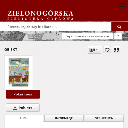
Wyszukiwanie zaawansowane
?
OBIEKT
Pokaż treść
Pobierz
OPIS
INFORMACJE
STRUKTURA