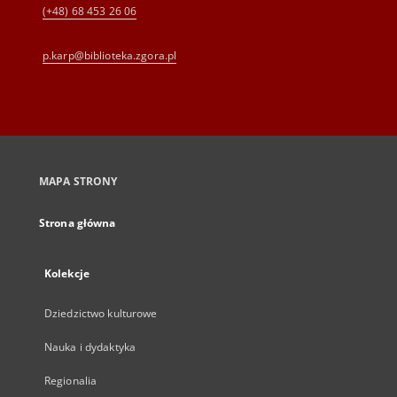
(+48) 68 453 26 06
p.karp@biblioteka.zgora.pl
MAPA STRONY
Strona główna
Kolekcje
Dziedzictwo kulturowe
Nauka i dydaktyka
Regionalia