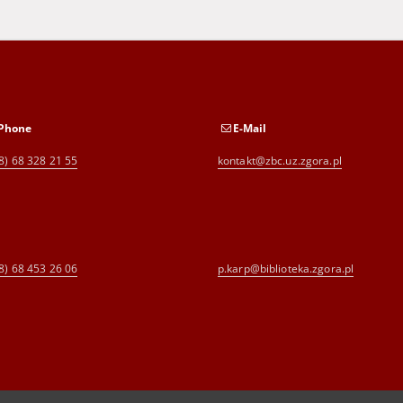
Phone
E-Mail
8) 68 328 21 55
kontakt@zbc.uz.zgora.pl
8) 68 453 26 06
p.karp@biblioteka.zgora.pl