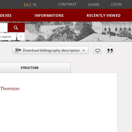
CONTRAST
LOGIN
SHARE
EN
PL
NDEXES
INFORMATIONS
RECENTLY VIEWED
 search
?
Download bibliography description
STRUCTURE
ss Thomson