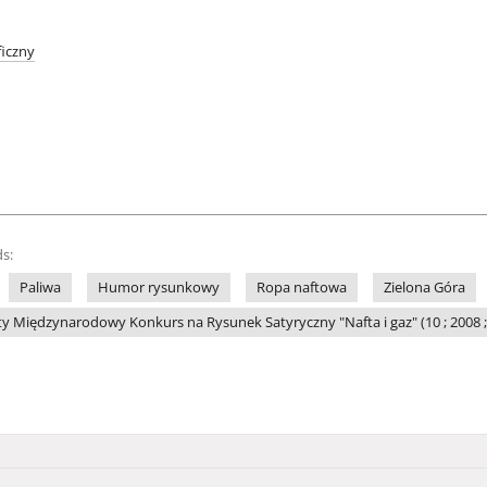
iczny
s:
Paliwa
Humor rysunkowy
Ropa naftowa
Zielona Góra
y Międzynarodowy Konkurs na Rysunek Satyryczny "Nafta i gaz" (10 ; 2008 ;