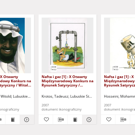
 : X Otwarty
Nafta i gaz [1] : X Otwarty
Nafta i gaz [1] : 
dowy Konkurs na
Międzynarodowy Konkurs na
Międzynarodowy
tyryczny / Witold
Rysunek Satyryczny /
Rysunek Satyrycz
Tadeusz Krotos
Mohammad Sale
Hosseini
ków Działań Kulturalnych DEBIUT w Zielonej Górze
 Witold
Lubuskie Stowarzyszenie Miłośników Działań Kulturalnych DEBIUT w Ziel
Krotos, Tadeusz
Lubuskie Stowarzyszenie Miłośników D
Polskie Górnictwo Naftowe i 
Hosseini, Moham
2007
2007
onograficzny
dokument ikonograficzny
dokument ikonogra