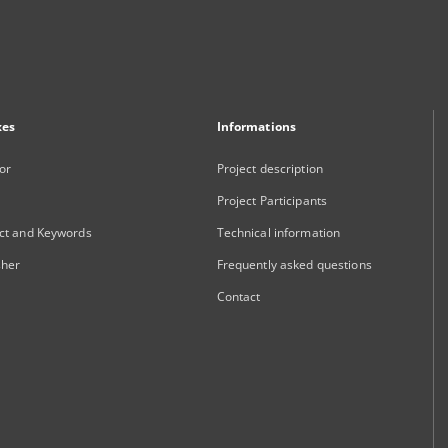
xes
Informations
or
Project description
Project Participants
ct and Keywords
Technical information
sher
Frequently asked questions
Contact