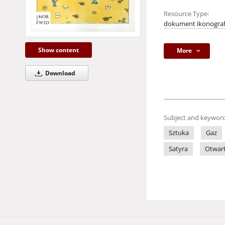
Resource Type:
dokument ikonograf
Show content
More
Download
Subject and keyword
Sztuka
Gaz
Satyra
Otwart