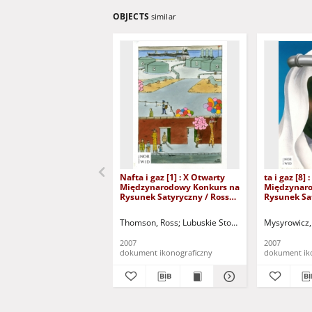
OBJECTS
similar
Nafta i gaz [1] : X Otwarty
ta i gaz [8]
Międzynarodowy Konkurs na
Międzynaro
Rysunek Satyryczny / Ross
Rysunek Sa
Thomson
Mysyrowicz
Thomson, Ross
Lubuskie Stowarzyszenie Miłośni
Mysyrowicz,
2007
2007
dokument ikonograficzny
dokument ik