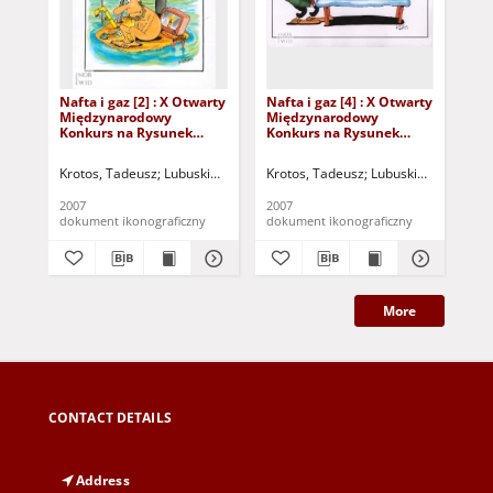
Nafta i gaz [2] : X Otwarty
Nafta i gaz [4] : X Otwarty
Naf
Międzynarodowy
Międzynarodowy
Mi
Konkurs na Rysunek
Konkurs na Rysunek
Ko
Satyryczny / Tadeusz
Satyryczny / Tadeusz
Sat
Krotos
Krotos
Kro
Krotos, Tadeusz
Lubuskie Stowarzyszenie Miłośników Działań Kultural
Krotos, Tadeusz
Lubuskie Stowarzysz
Kro
2007
2007
200
dokument ikonograficzny
dokument ikonograficzny
dok
More
CONTACT DETAILS
Address