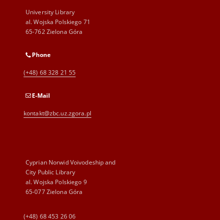
University Library
al. Wojska Polskiego 71
65-762 Zielona Góra
Phone
(+48) 68 328 21 55
E-Mail
kontakt@zbc.uz.zgora.pl
Cyprian Norwid Voivodeship and
City Public Library
al. Wojska Polskiego 9
65-077 Zielona Góra
(+48) 68 453 26 06