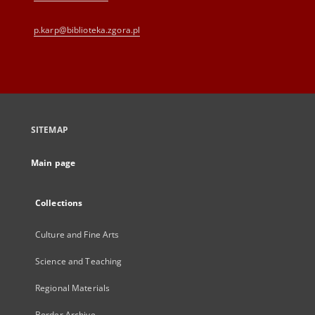
p.karp@biblioteka.zgora.pl
SITEMAP
Main page
Collections
Culture and Fine Arts
Science and Teaching
Regional Materials
Border Archive