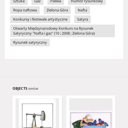
Sztuka
Gaz
Paliwa
Humor rysunkowy
Ropa naftowa
Zielona Góra
Nafta
Konkursy i festiwale artystyczne
Satyra
Otwarty Międzynarodowy Konkurs na Rysunek
Satyryczny "Nafta i gaz" (10 ; 2008 ; Zielona Góra)
Rysunek satyryczny
OBJECTS
similar