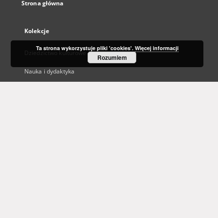
Strona główna
Kolekcje
Ta strona wykorzystuje pliki 'cookies'.
Więcej informacji
Dziedzictwo kulturowe
Rozumiem
Nauka i dydaktyka
Regionalia
Archiwum Kresowe
Gazeta Zielonogórska - Gazeta Lubuska
Otwarty Międzynarodowy Konkurs na Rysunek Satyryczny
Zielonogórska Biblioteka Cyfrowa dla Niewidomych
...
Zobacz więcej