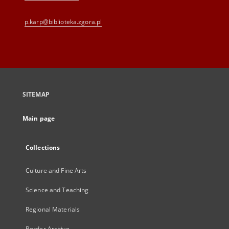
p.karp@biblioteka.zgora.pl
SITEMAP
Main page
Collections
Culture and Fine Arts
Science and Teaching
Regional Materials
Border Archive