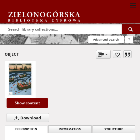
Advanced search
?
OBJECT
Show content
Download
DESCRIPTION
INFORMATION
STRUCTURE