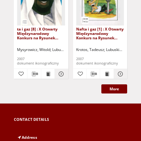
ta i gaz [8] : X Otwarty
Nafta i gaz [1] : X Otwarty
Naf
Międzynarodowy
Międzynarodowy
Mi
Konkurs na Rysunek
Konkurs na Rysunek
Ko
Satyryczny / Witold
Satyryczny / Tadeusz
Sat
Mysyrowicz
Krotos
Th
Mysyrowicz, Witold
Lubuskie Stowarzyszenie Miłośników Działań Kultu
Krotos, Tadeusz
Lubuskie Stowarzysz
Th
2007
2007
200
dokument ikonograficzny
dokument ikonograficzny
dok
More
CONTACT DETAILS
Address