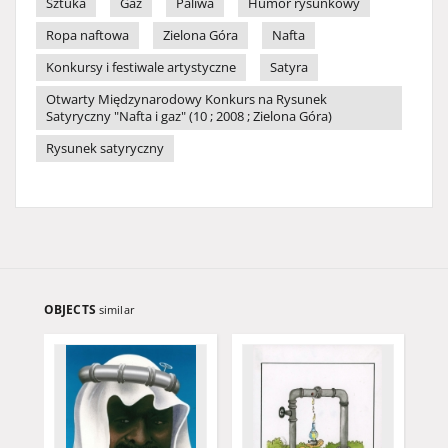
Sztuka
Gaz
Paliwa
Humor rysunkowy
Ropa naftowa
Zielona Góra
Nafta
Konkursy i festiwale artystyczne
Satyra
Otwarty Międzynarodowy Konkurs na Rysunek
Satyryczny "Nafta i gaz" (10 ; 2008 ; Zielona Góra)
Rysunek satyryczny
OBJECTS
similar