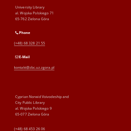
University Library
al. Wojska Polskiego 71
65-762 Zielona Góra
Phone
(+48) 68 328 21 55
E-Mail
kontakt@zbc.uz.zgora.pl
Cyprian Norwid Voivodeship and
City Public Library
al. Wojska Polskiego 9
65-077 Zielona Góra
(+48) 68 453 26 06