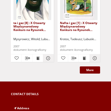
ta i gaz [8] : X Otwarty
Nafta i gaz [1] : X Otwarty
Naf
Międzynarodowy
Międzynarodowy
Mi
Konkurs na Rysunek
Konkurs na Rysunek
Ko
Satyryczny / Witold
Satyryczny / Tadeusz
Sat
Mysyrowicz
Krotos
Th
Mysyrowicz, Witold
Lubuskie Stowarzyszenie Miłośników Działań Kultu
Krotos, Tadeusz
Lubuskie Stowarzysz
Th
2007
2007
200
dokument ikonograficzny
dokument ikonograficzny
dok
More
CONTACT DETAILS
Address