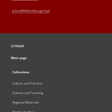
p.karp@biblioteka.zgora.pl
SITEMAP
Main page
Collections
Culture and Fine Arts
Science and Teaching
Regional Materials
Border Archive