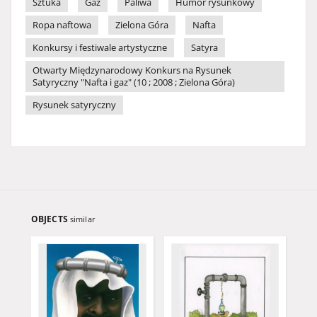
Sztuka
Gaz
Paliwa
Humor rysunkowy
Ropa naftowa
Zielona Góra
Nafta
Konkursy i festiwale artystyczne
Satyra
Otwarty Międzynarodowy Konkurs na Rysunek
Satyryczny "Nafta i gaz" (10 ; 2008 ; Zielona Góra)
Rysunek satyryczny
OBJECTS
similar