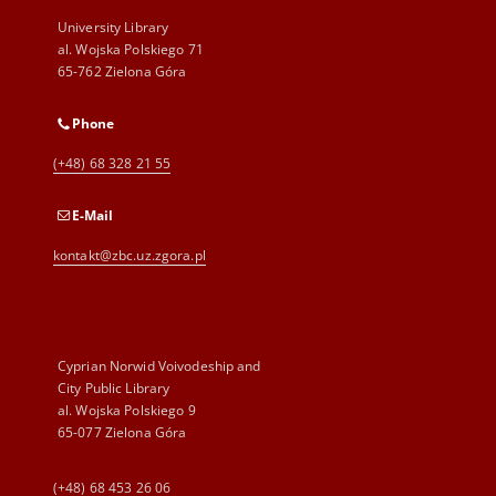
University Library
al. Wojska Polskiego 71
65-762 Zielona Góra
Phone
(+48) 68 328 21 55
E-Mail
kontakt@zbc.uz.zgora.pl
Cyprian Norwid Voivodeship and
City Public Library
al. Wojska Polskiego 9
65-077 Zielona Góra
(+48) 68 453 26 06