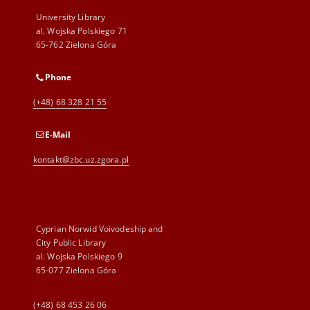
University Library
al. Wojska Polskiego 71
65-762 Zielona Góra
Phone
(+48) 68 328 21 55
E-Mail
kontakt@zbc.uz.zgora.pl
Cyprian Norwid Voivodeship and
City Public Library
al. Wojska Polskiego 9
65-077 Zielona Góra
(+48) 68 453 26 06