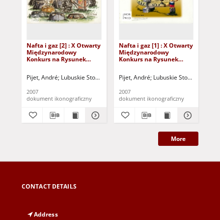
Nafta i gaz [2] : X Otwarty
Nafta i gaz [1] : X Otwarty
ta 
Międzynarodowy
Międzynarodowy
Mi
Konkurs na Rysunek
Konkurs na Rysunek
Ko
Satyryczny / André Pijet
Satyryczny / André Pijet
Sat
My
Pijet, André
Lubuskie Stowarzyszenie Miłośników Działań Kulturalnych
Pijet, André
Lubuskie Stowarzyszenie
Mys
2007
2007
200
dokument ikonograficzny
dokument ikonograficzny
dok
More
CONTACT DETAILS
Address