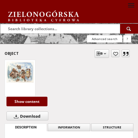
Advanced search
?
OBJECT
Show content
Download
DESCRIPTION
INFORMATION
STRUCTURE