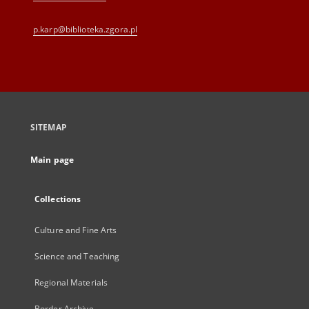
p.karp@biblioteka.zgora.pl
SITEMAP
Main page
Collections
Culture and Fine Arts
Science and Teaching
Regional Materials
Border Archive