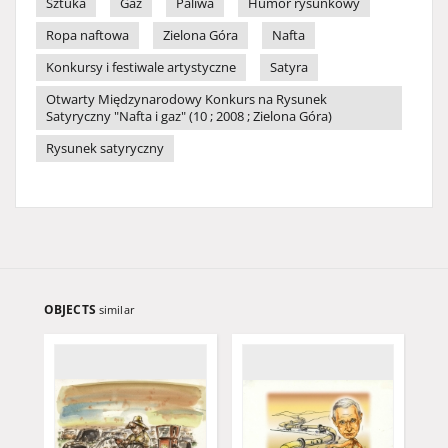
Sztuka
Gaz
Paliwa
Humor rysunkowy
Ropa naftowa
Zielona Góra
Nafta
Konkursy i festiwale artystyczne
Satyra
Otwarty Międzynarodowy Konkurs na Rysunek
Satyryczny "Nafta i gaz" (10 ; 2008 ; Zielona Góra)
Rysunek satyryczny
OBJECTS
similar