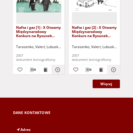
Nafta i gaz [1] : X Otwarty
Nafta i gaz [2] : X Otwarty
ta 
Międzynarodowy
Międzynarodowy
Mi
Konkurs na Rysunek
Konkurs na Rysunek
Ko
Satyryczny / Valeri
Satyryczny / Valeri
Sat
Tarasenko
Tarasenko
My
Tarasenko, Valeri
Lubuskie Stowarzyszenie Miłośników Działań Kultur
Tarasenko, Valeri
Lubuskie Stowarzy
Mys
2007
2007
200
dokument ikonograficzny
dokument ikonograficzny
dok
Więcej
DANE KONTAKTOWE
Adres