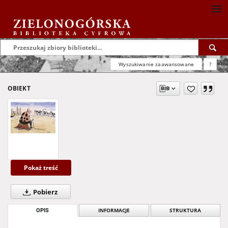
Wyszukiwanie zaawansowane
?
OBIEKT
Pokaż treść
Pobierz
OPIS
INFORMACJE
STRUKTURA