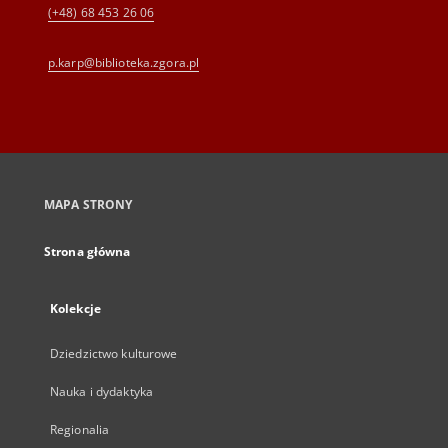
(+48) 68 453 26 06
p.karp@biblioteka.zgora.pl
MAPA STRONY
Strona główna
Kolekcje
Dziedzictwo kulturowe
Nauka i dydaktyka
Regionalia