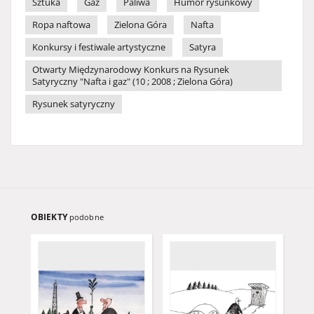
Sztuka
Gaz
Paliwa
Humor rysunkowy
Ropa naftowa
Zielona Góra
Nafta
Konkursy i festiwale artystyczne
Satyra
Otwarty Międzynarodowy Konkurs na Rysunek
Satyryczny "Nafta i gaz" (10 ; 2008 ; Zielona Góra)
Rysunek satyryczny
OBIEKTY
podobne