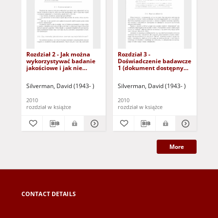
Rozdział 2 - Jak można
Rozdział 3 -
Pr
wykorzystywać badanie
Doświadczenie badawcze
jak
jakościowe i jak nie
1 (dokument dostępny
i 
można? (dokument
po zalogowaniu tylko dla
dostępny po zalogowaniu
osób z dysfunkcją
Silverman, David (1943- )
Silverman, David (1943- )
Sil
tylko dla osób z
wzroku)
dysfunkcją wzroku)
2010
2010
201
rozdział w książce
rozdział w książce
roz
More
CONTACT DETAILS