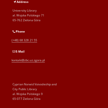
Address
University Library
al. Wojska Polskiego 71
65-762 Zielona Góra
Phone
(+48) 68 328 21 55
E-Mail
kontakt@zbc.uz.zgora.pl
Cyprian Norwid Voivodeship and
City Public Library
al. Wojska Polskiego 9
65-077 Zielona Góra