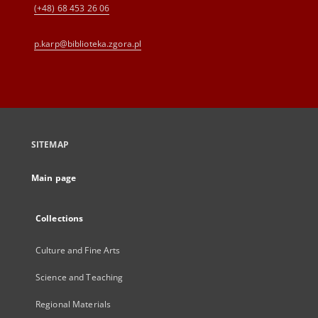
(+48) 68 453 26 06
p.karp@biblioteka.zgora.pl
SITEMAP
Main page
Collections
Culture and Fine Arts
Science and Teaching
Regional Materials