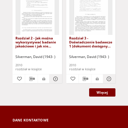
Rozdział 2 - Jak można
Rozdział 3 -
Pr
wykorzystywać badanie
Doświadczenie badawcze
jak
jakościowe i jak nie
1 (dokument dostępny
i 
można? (dokument
po zalogowaniu tylko dla
dostępny po zalogowaniu
osób z dysfunkcją
Silverman, David (1943- )
Silverman, David (1943- )
Sil
tylko dla osób z
wzroku)
dysfunkcją wzroku)
2010
2010
201
rozdział w książce
rozdział w książce
roz
Więcej
DANE KONTAKTOWE