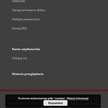
Statystyki
Oprogramowanie dLibra
Polityka prywatności
Kanały RSS
Konto użytkownika
Zaloguj się
Historia przeglądania
Ten serwis działa dzięki oprogramowaniu
DInGO dLibra 6.3.21
Ta strona wykorzystuje pliki 'cookies'.
Więcej informacji
opracowanemu przez
Poznańskie Centrum Superkomputerowo-
Rozumiem
Sieciowe