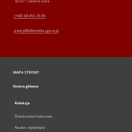
65-077 Zielona Góra
(+48) 68 453 26 06
p.karp@biblioteka.zgora.pl
MAPA STRONY
Strona główna
Kolekcje
Dziedzictwo kulturowe
Nauka i dydaktyka