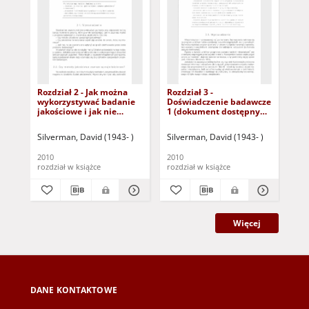
Rozdział 2 - Jak można
Rozdział 3 -
Pr
wykorzystywać badanie
Doświadczenie badawcze
jak
jakościowe i jak nie
1 (dokument dostępny
i 
można? (dokument
po zalogowaniu tylko dla
dostępny po zalogowaniu
osób z dysfunkcją
Silverman, David (1943- )
Silverman, David (1943- )
Sil
tylko dla osób z
wzroku)
dysfunkcją wzroku)
2010
2010
201
rozdział w książce
rozdział w książce
roz
Więcej
DANE KONTAKTOWE