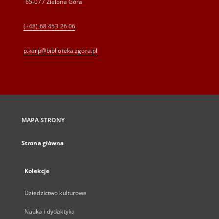
65-077 Zielona Góra
(+48) 68 453 26 06
p.karp@biblioteka.zgora.pl
MAPA STRONY
Strona główna
Kolekcje
Dziedzictwo kulturowe
Nauka i dydaktyka