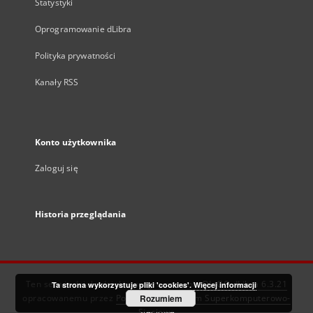
Statystyki
Oprogramowanie dLibra
Polityka prywatności
Kanały RSS
Konto użytkownika
Zaloguj się
Historia przeglądania
Ten serwis działa dzięki oprogramowaniu
DInGO dLibra 6.3.21
Ta strona wykorzystuje pliki 'cookies'.
Więcej informacji
opracowanemu przez
Poznańskie Centrum Superkomputerowo-
Rozumiem
Sieciowe