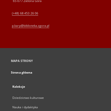
65-077 Zielona Góra
(+48) 68 453 26 06
p.karp@biblioteka.zgora.pl
MAPA STRONY
Strona główna
Kolekcje
Dziedzictwo kulturowe
Nauka i dydaktyka