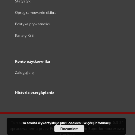
Statystyki
Oprogramowanie dLibra
Polityka prywatności
Kanały RSS
Konto użytkownika
Zaloguj się
Historia przeglądania
Ten serwis działa dzięki oprogramowaniu
DInGO dLibra 6.3.21
Ta strona wykorzystuje pliki 'cookies'.
Więcej informacji
opracowanemu przez
Poznańskie Centrum Superkomputerowo-
Rozumiem
Sieciowe