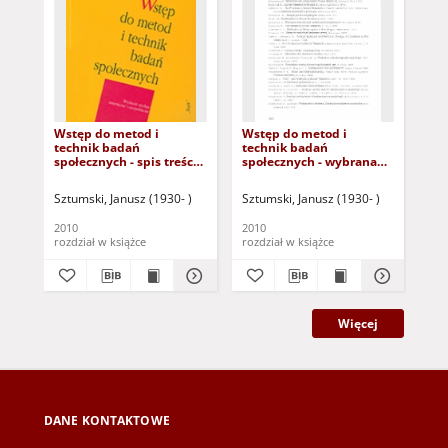
Wstęp do metod i
Wstęp do metod i
1. 
technik badań
technik badań
pr
społecznych - spis treści i
społecznych - wybrana
sp
od Autora
literatura
do
tyl
Sztumski, Janusz (1930- )
Sztumski, Janusz (1930- )
Szt
dy
2010
2010
201
rozdział w książce
rozdział w książce
roz
Więcej
DANE KONTAKTOWE