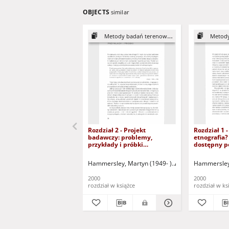
OBJECTS
similar
Metody badań terenowych
Metody
Rozdział 2 - Projekt
Rozdział 1 -
badawczy: problemy,
etnografia
przykłady i próbki
dostępny p
(dokument dostępny po
tylko dla o
zalogowaniu tylko dla osób z
wzroku)
Hammersley, Martyn (1949- )
Atkinson, Paul (194
Hammersley,
dysfunkcją wzroku)
2000
2000
rozdział w książce
rozdział w ks