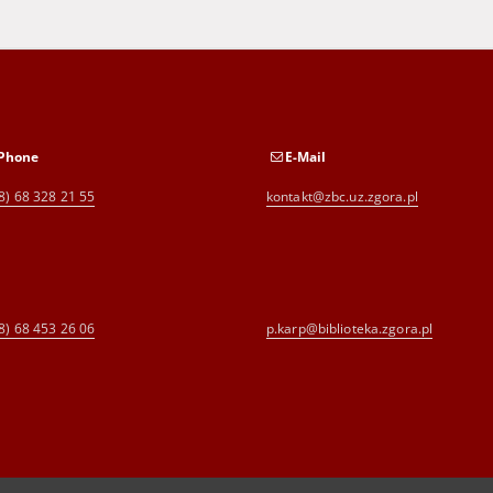
Phone
E-Mail
8) 68 328 21 55
kontakt@zbc.uz.zgora.pl
8) 68 453 26 06
p.karp@biblioteka.zgora.pl