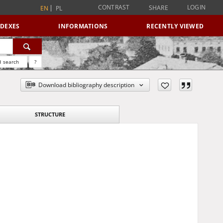
CONTRAST
LOGIN
SHARE
EN
PL
NDEXES
INFORMATIONS
RECENTLY VIEWED
 search
?
Download bibliography description
STRUCTURE