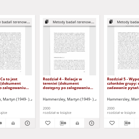
 badań terenowych
Metody badań terenowych
Metody badań 
 Co to jest
Rozdział 4 - Relacje w
Rozdział 5 - Wyp
? (dokument
tereniei (dokument
członków grupy: 
o zalogowaniu
dostępny po zalogowaniu
zadawanie pytań
sób z dysfunkcją
tylko dla osób z dysfunkcją
dostępny po zal
wzroku)
tylko dla osób z 
7- )
 Martyn (1949- )
Dymczyk, Sławomir - tł.
Atkinson, Paul (1947- )
Hammersley, Martyn (1949- )
Dymczyk, Sławomir - tł.
Atkinson, Paul (1947- )
Hammersley, Mart
D
wzroku)
2000
2000
iążce
rozdział w książce
rozdział w książce