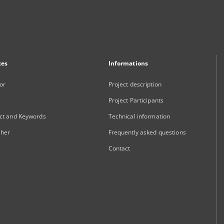
xes
Informations
or
Project description
Project Participants
ct and Keywords
Technical information
sher
Frequently asked questions
Contact