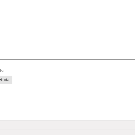
s:
toda