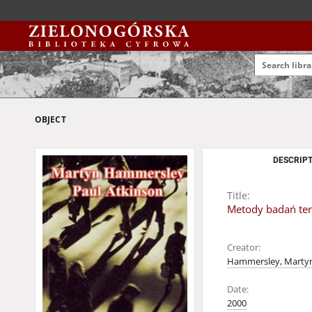
OBJECT
DESCRIPT
Title:
Metody badań ter
Creator:
Hammersley, Martyn 
Date:
2000