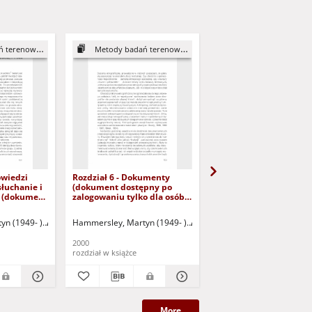
terenowych
Metody badań terenowych
Metody badań tereno
owiedzi
Rozdział 6 - Dokumenty
Rozdział 7 - Rejestrowa
słuchanie i
(dokument dostępny po
porządkowanie danyc
 (dokument
zalogowaniu tylko dla osób z
(dokument dostępny p
ogowaniu
dysfunkcją wzroku)
zalogowaniu tylko dla 
dysfunkcją
dysfunkcją wzroku)
yn (1949- )
ymczyk, Sławomir - tł.
Atkinson, Paul (1947- )
Hammersley, Martyn (1949- )
Dymczyk, Sławomir - tł.
Atkinson, Paul (1947- )
Hammersley, Martyn (19
Dymczyk
2000
2000
rozdział w książce
rozdział w książce
More