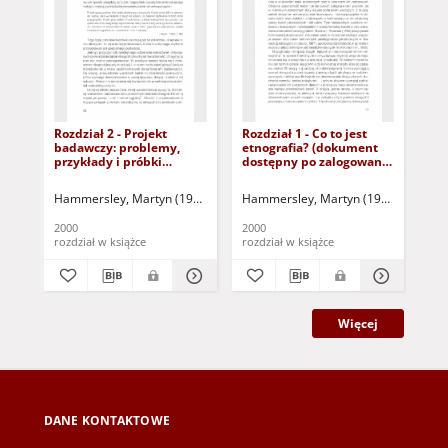
Rozdział 2 - Projekt
Rozdział 1 - Co to jest
Me
badawczy: problemy,
etnografia? (dokument
ter
przykłady i próbki
dostępny po zalogowaniu
pr
(dokument dostępny po
tylko dla osób z
zalogowaniu tylko dla
dysfunkcją wzroku)
Hammersley, Martyn (1949- )
Atkinson, Paul (1947- )
Hammersley, Martyn (1949- )
Dymczyk, Sławomi
Atkins
Ham
osób z dysfunkcją
wzroku)
2000
2000
200
rozdział w książce
rozdział w książce
roz
Więcej
DANE KONTAKTOWE