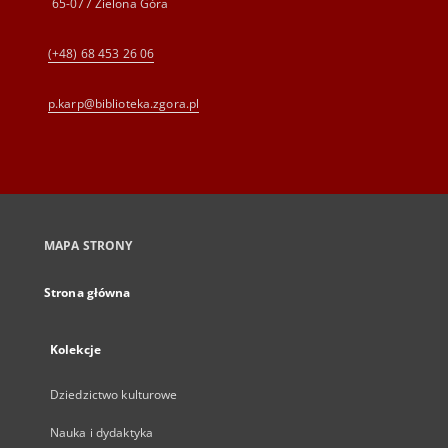
65-077 Zielona Góra
(+48) 68 453 26 06
p.karp@biblioteka.zgora.pl
MAPA STRONY
Strona główna
Kolekcje
Dziedzictwo kulturowe
Nauka i dydaktyka