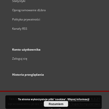
Statystyki
Oprogramowanie dLibra
Polityka prywatności
Kanały RSS
Konto użytkownika
Zaloguj się
Historia przeglądania
Ten serwis działa dzięki oprogramowaniu
DInGO dLibra 6.3.21
Ta strona wykorzystuje pliki 'cookies'.
Więcej informacji
opracowanemu przez
Poznańskie Centrum Superkomputerowo-
Rozumiem
Sieciowe