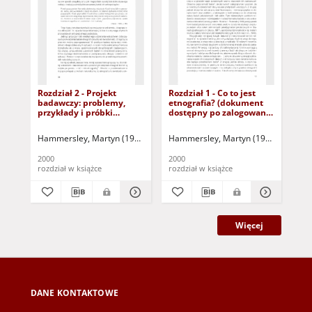
Rozdział 2 - Projekt
Rozdział 1 - Co to jest
Me
badawczy: problemy,
etnografia? (dokument
ter
przykłady i próbki
dostępny po zalogowaniu
pr
(dokument dostępny po
tylko dla osób z
zalogowaniu tylko dla
dysfunkcją wzroku)
Hammersley, Martyn (1949- )
Atkinson, Paul (1947- )
Hammersley, Martyn (1949- )
Dymczyk, Sławomi
Atkins
Ham
osób z dysfunkcją
wzroku)
2000
2000
200
rozdział w książce
rozdział w książce
roz
Więcej
DANE KONTAKTOWE