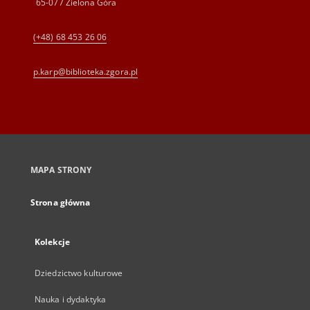
65-077 Zielona Góra
(+48) 68 453 26 06
p.karp@biblioteka.zgora.pl
MAPA STRONY
Strona główna
Kolekcje
Dziedzictwo kulturowe
Nauka i dydaktyka