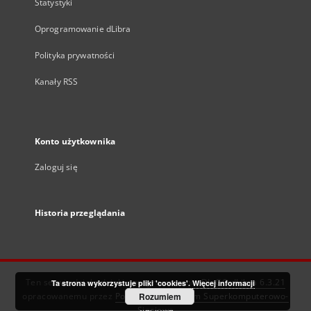
Statystyki
Oprogramowanie dLibra
Polityka prywatności
Kanały RSS
Konto użytkownika
Zaloguj się
Historia przeglądania
Ten serwis działa dzięki oprogramowaniu
DInGO dLibra 6.3.21
Ta strona wykorzystuje pliki 'cookies'.
Więcej informacji
opracowanemu przez
Poznańskie Centrum Superkomputerowo-
Rozumiem
Sieciowe