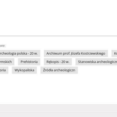
owe:
rcheologia polska - 20 w.
Archiwum prof. Józefa Kostrzewskiego
K
ymskich
Prehistoria
Rękopis - 20 w.
Stanowiska archeologicz
oria
Wykopaliska
Źródła archeologiczn