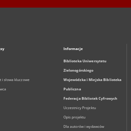
ksy
Informacje
Biblioteka Uniwersytetu
Zielonogórskiego
 i słowa kluczowe
Wojewódzka i Miejska Biblioteka
wca
Publiczna
Federacja Bibliotek Cyfrowych
Uczestnicy Projektu
Opis projektu
Dla autorów i wydawców