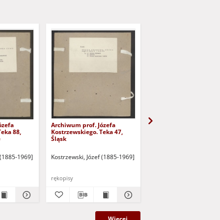
ózefa
Archiwum prof. Józefa
Archiwum prof. Józefa
Teka 88,
Kostrzewskiego. Teka 47,
Kostrzewskiego. Teka 3
e
Śląsk
Wielkopolska
 (1885-1969]
Kostrzewski, Józef (1885-1969]
Kostrzewski, Józef (1885
rękopisy
rękopisy
Więcej