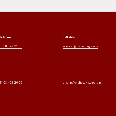
Telefon
E-Mail
8) 68 328 21 55
kontakt@zbc.uz.zgora.pl
8) 68 453 26 06
p.karp@biblioteka.zgora.pl