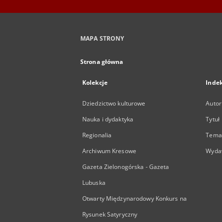
MAPA STRONY
Strona główna
Kolekcje
Inde
Dziedzictwo kulturowe
Autor
Nauka i dydaktyka
Tytuł
Regionalia
Temat
Archiwum Kresowe
Wyda
Gazeta Zielonogórska - Gazeta
Lubuska
Otwarty Międzynarodowy Konkurs na
Rysunek Satyryczny