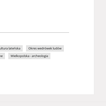
ultura lateńska
Okres wedrówek ludów
ne
Wielkopolska - archeologia