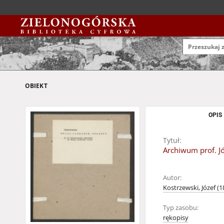
OBIEKT
OPIS
Tytuł:
Archiwum prof. J
Autor:
Kostrzewski, Józef (
Typ zasobu:
rękopisy