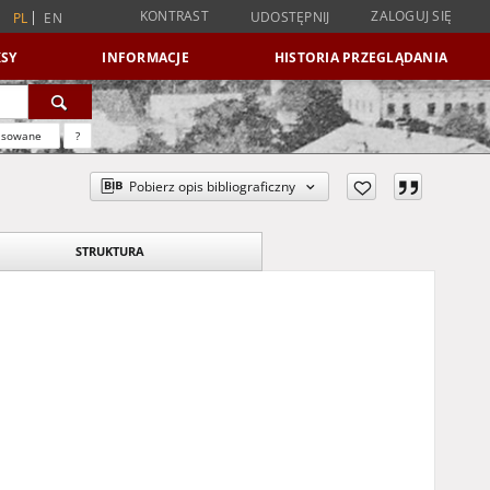
KONTRAST
ZALOGUJ SIĘ
UDOSTĘPNIJ
PL
EN
SY
INFORMACJE
HISTORIA PRZEGLĄDANIA
nsowane
?
Pobierz opis bibliograficzny
STRUKTURA