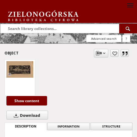
Advanced search
?
OBJECT
Show content
Download
DESCRIPTION
INFORMATION
STRUCTURE