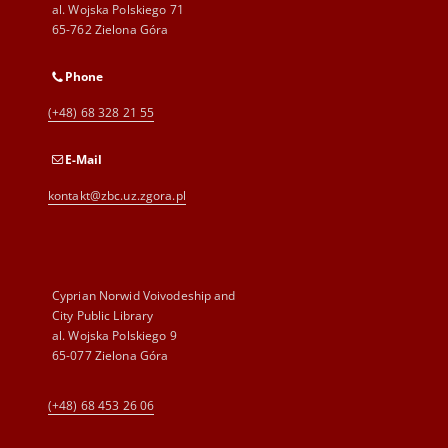
al. Wojska Polskiego 71
65-762 Zielona Góra
Phone
(+48) 68 328 21 55
E-Mail
kontakt@zbc.uz.zgora.pl
Cyprian Norwid Voivodeship and
City Public Library
al. Wojska Polskiego 9
65-077 Zielona Góra
(+48) 68 453 26 06