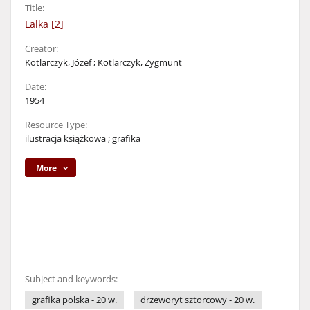
Title:
Lalka [2]
Creator:
Kotlarczyk, Józef
;
Kotlarczyk, Zygmunt
Date:
1954
Resource Type:
ilustracja książkowa
;
grafika
More
Subject and keywords:
grafika polska - 20 w.
drzeworyt sztorcowy - 20 w.