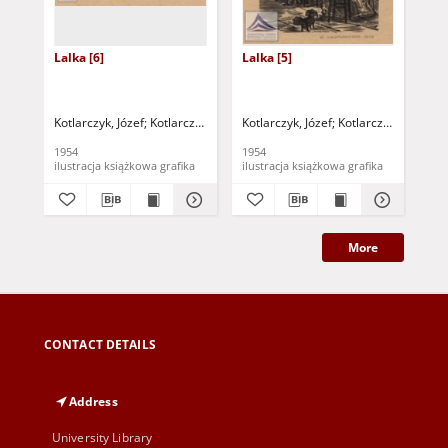
Lalka [6]
Lalka [5]
Lal
Kotlarczyk, Józef
Kotlarczyk, Zygmunt
Kotlarczyk, Józef
Kotlarczyk, Zygmun
Kot
1954
1954
195
ilustracja książkowa grafika
ilustracja książkowa grafika
More
CONTACT DETAILS
Address
University Library