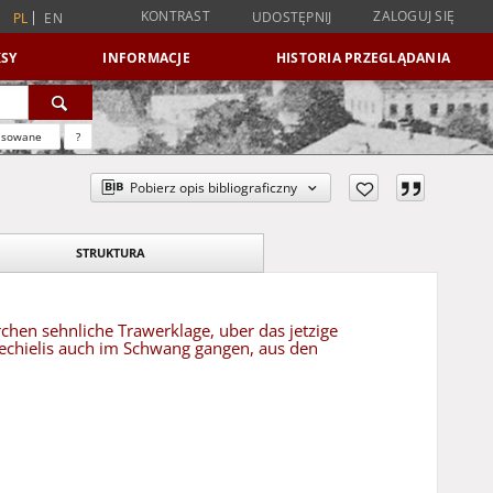
KONTRAST
ZALOGUJ SIĘ
UDOSTĘPNIJ
PL
EN
SY
INFORMACJE
HISTORIA PRZEGLĄDANIA
nsowane
?
Pobierz opis bibliograficzny
STRUKTURA
rchen sehnliche Trawerklage, uber das jetzige
zechielis auch im Schwang gangen, aus den