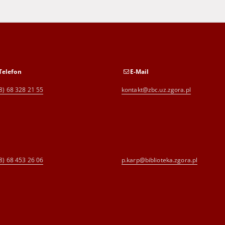
Naevii, Patricii, und des
Raths der Churf Sächs-
Churstadt Chemnitz,
hinterlassener Tochter,
Braut, als dieselbe ihr christ.
und ehelich Beylager zu Hall
in Sachsen hielten, den 27.
Nov., Anno 1615. publiciret
und eben desselben Tages ...
geprediget durch ...
Telefon
E-Mail
8) 68 328 21 55
kontakt@zbc.uz.zgora.pl
8) 68 453 26 06
p.karp@biblioteka.zgora.pl