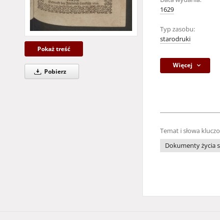
1629
Typ zasobu:
starodruki
Pokaż treść
Więcej
Pobierz
Temat i słowa klucz
Dokumenty życia s