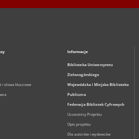
ksy
Informacje
Biblioteka Uniwersytetu
Zielonogórskiego
 i słowa kluczowe
Wojewódzka i Miejska Biblioteka
wca
Publiczna
Federacja Bibliotek Cyfrowych
Uczestnicy Projektu
Opis projektu
Dla autorów i wydawców