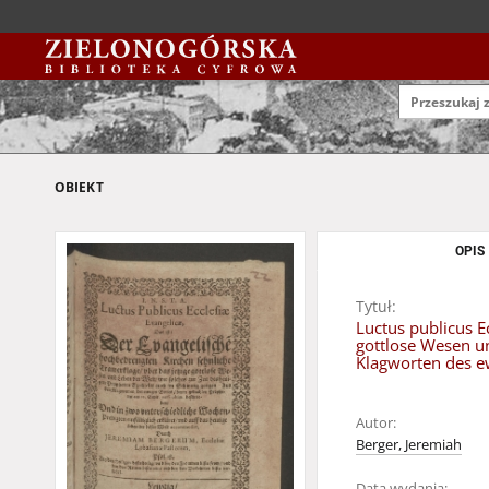
OBIEKT
OPIS
Tytuł:
Luctus publicus E
gottlose Wesen un
Klagworten des ew
Autor:
Berger, Jeremiah
Data wydania: