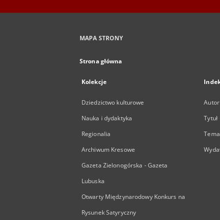
MAPA STRONY
Strona główna
Kolekcje
Inde
Dziedzictwo kulturowe
Autor
Nauka i dydaktyka
Tytuł
Regionalia
Temat
Archiwum Kresowe
Wyda
Gazeta Zielonogórska - Gazeta
Lubuska
Otwarty Międzynarodowy Konkurs na
Rysunek Satyryczny