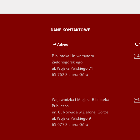
DANE KONTAKTOWE
Adres
Biblioteka Uniwersytetu
(+4
Zielonogórskiego
al. Wojska Polskiego 71
65-762 Zielona Góra
Wojewódzka i Miejska Biblioteka
(+4
Publiczna
im. C. Norwida w Zielonej Górze
al. Wojska Polskiego 9
65-077 Zielona Góra