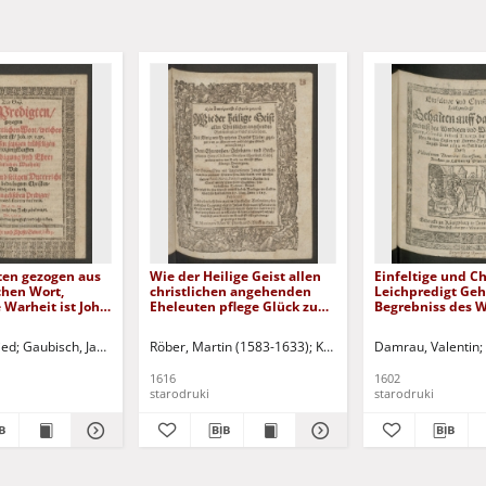
ten gezogen aus
Wie der Heilige Geist allen
Einfeltige und Ch
chen Wort,
christlichen angehenden
Leichpredigt Geh
 Warheit ist Joh.
Eheleuten pflege Glück zu
Begrebniss des W
Und bey diesen
wünschen ... und zu Ehren
und Wolgelarten
übseligen
und andächtiger
Oswaldi Pistorii 
ruk.
ied
Gaubisch, Jakob
Röber, Martin (1583-1633)
Krusicke, Joachim. Druk.
Damrau, Valentin
Sch
ßLeufften zu
Glückwündschung, dem ...
der Landsbergis
ng und Ehren der
Hochgelarten Herrn,
Kirchen Caplan 
1616
1602
 Warheit Und zum
Chiliano Stiessern,
Christi [...]
starodruki
starodruki
eligen Unterricht
Churfürstl. Sächs.
 bedrängten
wolverordneten Rath im
ehalten durch
Stifft Mersburg, Breutigam
gelischen
und der Erbarn ... Jungfrau
Rosinen, des Weiland
Ehrnvesten ... Herrn Pauli