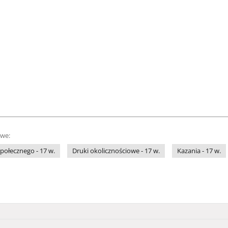
owe:
połecznego - 17 w.
Druki okolicznościowe - 17 w.
Kazania - 17 w.