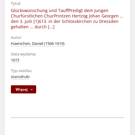
Tytuł:
Glückswünschung und TauffPredigt dem Jungen
Churfürstlichen ChurPrintzen Hertzog Johan Georgen ...
den 3. Julii [1]613. in der Schlosskirchen zu Dressden
gehalten ... durch [...]
Autor:
Haenichen, Daniel (1566-1619)
Data wydania:
1615
Typ zasobu:
starodruki
Więcej