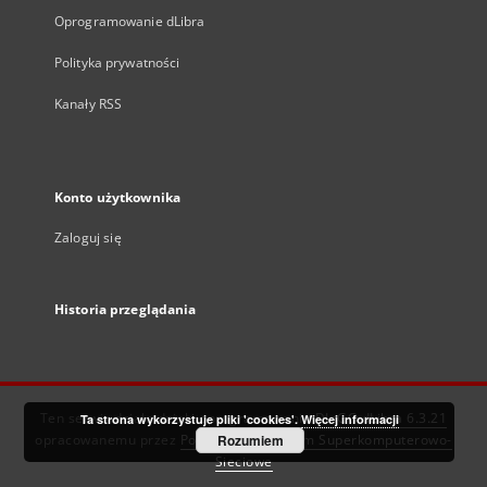
Oprogramowanie dLibra
Polityka prywatności
Kanały RSS
Konto użytkownika
Zaloguj się
Historia przeglądania
Ten serwis działa dzięki oprogramowaniu
DInGO dLibra 6.3.21
Ta strona wykorzystuje pliki 'cookies'.
Więcej informacji
opracowanemu przez
Poznańskie Centrum Superkomputerowo-
Rozumiem
Sieciowe