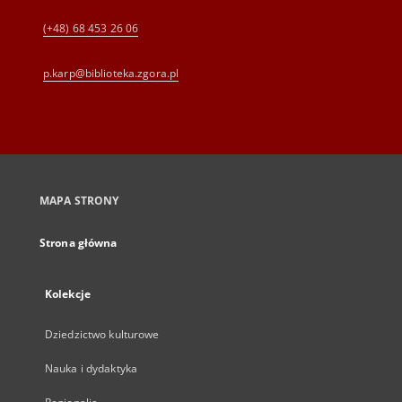
(+48) 68 453 26 06
p.karp@biblioteka.zgora.pl
MAPA STRONY
Strona główna
Kolekcje
Dziedzictwo kulturowe
Nauka i dydaktyka