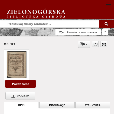
Wyszukiwanie zaawansowane
?
OBIEKT
Pokaż treść
Pobierz
OPIS
INFORMACJE
STRUKTURA