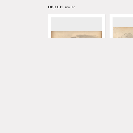
OBJECTS
similar
[Urwisko nad brzegiem]
[Panorama 
Hoguet, Charles (1821-1870)
Hoguet, Cha
19 w.
19 w.
grafika
grafika