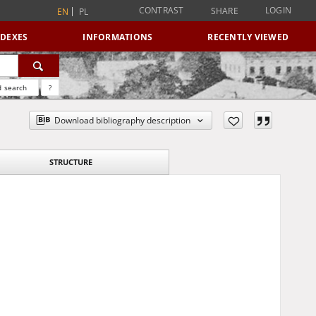
CONTRAST
LOGIN
SHARE
EN
PL
NDEXES
INFORMATIONS
RECENTLY VIEWED
 search
?
Download bibliography description
STRUCTURE