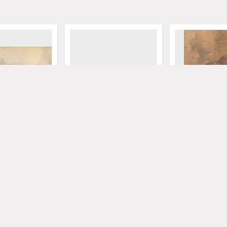
miasteczka]
[Praca w polu]
[Nad urwiskiem]
rles (1821-1870)
Hoguet, Charles (1821-1870)
Hoguet, Charles (
19 w.
19 w.
grafika
grafika