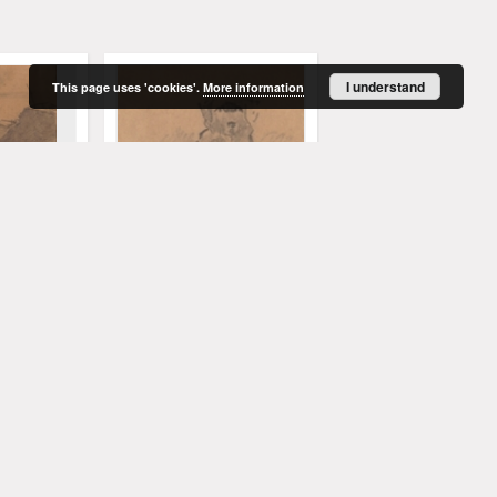
I understand
This page uses 'cookies'.
More information
[Pies]
[Drzewo]
1821-1870)
Hoguet, Charles (1821-1870)
Hoguet, Charles (1821-
19 w.
19 w.
grafika
grafika
More