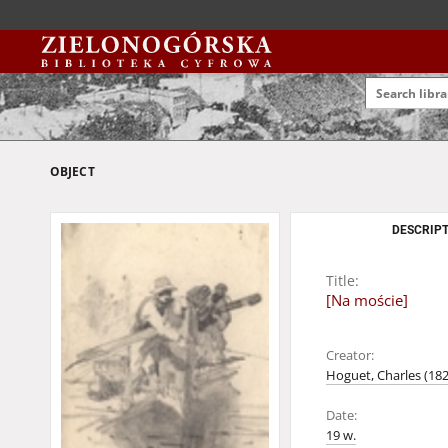
OBJECT
DESCRIPT
Title:
[Na moście]
Creator:
Hoguet, Charles (18
Date:
19 w.