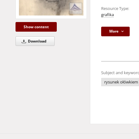
Resource Type:
grafika
Show content
More
Download
Subject and keyword
rysunek ołówkiem -