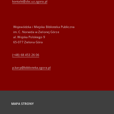
kontakt@zbc.uz.zgora.pl
Wojewódzka i Miejska Biblioteka Publiczna
im. C. Norwida w Zielonej Górze
al. Wojska Polskiego 9
65-077 Zielona Góra
(+48) 68 453 26 06
p.karp@biblioteka.zgora.pl
MAPA STRONY