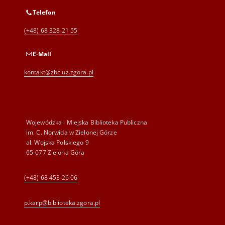
Telefon
(+48) 68 328 21 55
E-Mail
kontakt@zbc.uz.zgora.pl
Wojewódzka i Miejska Biblioteka Publiczna
im. C. Norwida w Zielonej Górze
al. Wojska Polskiego 9
65-077 Zielona Góra
(+48) 68 453 26 06
p.karp@biblioteka.zgora.pl