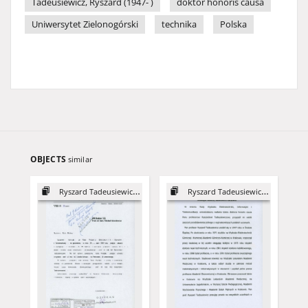
Tadeusiewicz, Ryszard (1947- )
doktor honoris causa
Uniwersytet Zielonogórski
technika
Polska
OBJECTS
similar
Ryszard Tadeusiewicz - DHC
Ryszard Tadeusiewicz - DHC