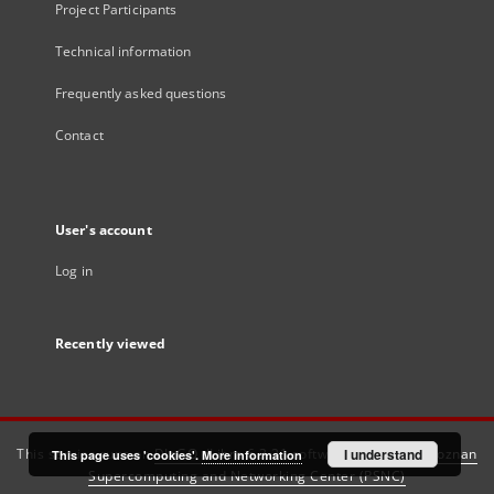
Project Participants
Technical information
Frequently asked questions
Contact
User's account
Log in
Recently viewed
This service runs on
DInGO dLibra 6.3.21
software created by
I understand
Poznan
This page uses 'cookies'.
More information
Supercomputing and Networking Center (PSNC)