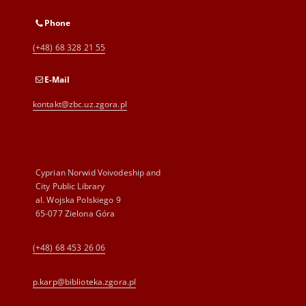
Phone
(+48) 68 328 21 55
E-Mail
kontakt@zbc.uz.zgora.pl
Cyprian Norwid Voivodeship and
City Public Library
al. Wojska Polskiego 9
65-077 Zielona Góra
(+48) 68 453 26 06
p.karp@biblioteka.zgora.pl