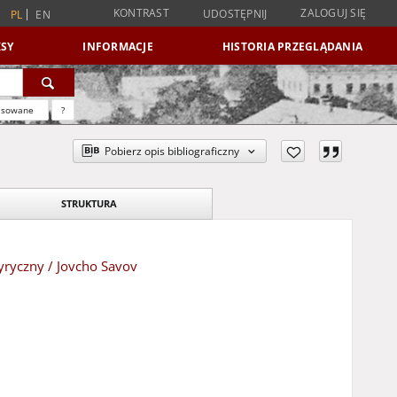
KONTRAST
ZALOGUJ SIĘ
UDOSTĘPNIJ
PL
EN
SY
INFORMACJE
HISTORIA PRZEGLĄDANIA
nsowane
?
Pobierz opis bibliograficzny
STRUKTURA
ryczny / Jovcho Savov