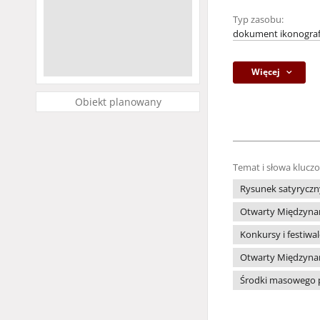
Typ zasobu:
dokument ikonograf
Więcej
Obiekt planowany
Temat i słowa klucz
Rysunek satyryczn
Otwarty Międzynar
Konkursy i festiwa
Otwarty Międzynar
Środki masowego 