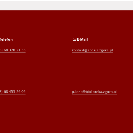
Telefon
E-Mail
8) 68 328 21 55
kontakt@zbc.uz.zgora.pl
8) 68 453 26 06
p.karp@biblioteka.zgora.pl