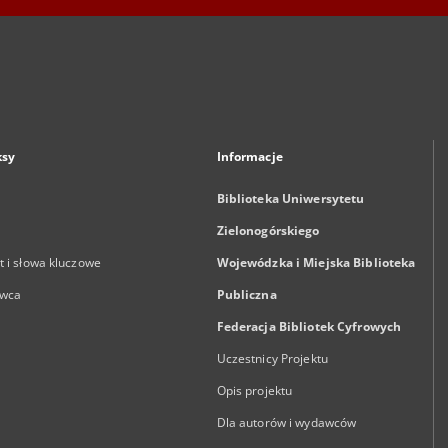
ksy
Informacje
Biblioteka Uniwersytetu
Zielonogórskiego
 i słowa kluczowe
Wojewódzka i Miejska Biblioteka
wca
Publiczna
Federacja Bibliotek Cyfrowych
Uczestnicy Projektu
Opis projektu
Dla autorów i wydawców