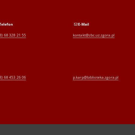
Telefon
E-Mail
8) 68 328 21 55
kontakt@zbc.uz.zgora.pl
8) 68 453 26 06
p.karp@biblioteka.zgora.pl