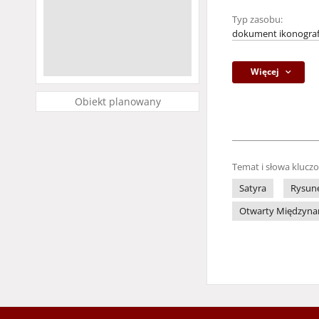
Typ zasobu:
dokument ikonograf
Więcej
Obiekt planowany
Temat i słowa klucz
Satyra
Rysune
Otwarty Międzynaro