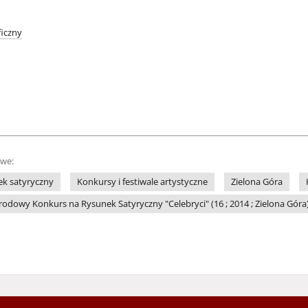
iczny
owe:
k satyryczny
Konkursy i festiwale artystyczne
Zielona Góra
dowy Konkurs na Rysunek Satyryczny "Celebryci" (16 ; 2014 ; Zielona Góra