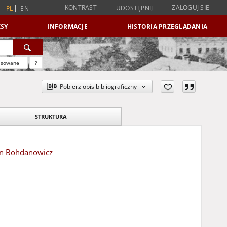
KONTRAST
ZALOGUJ SIĘ
UDOSTĘPNIJ
PL
EN
SY
INFORMACJE
HISTORIA PRZEGLĄDANIA
nsowane
?
Pobierz opis bibliograficzny
STRUKTURA
ian Bohdanowicz