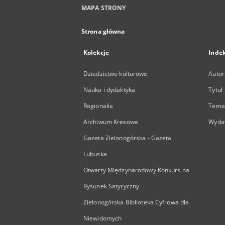
MAPA STRONY
Strona główna
Kolekcje
Inde
Dziedzictwo kulturowe
Autor
Nauka i dydaktyka
Tytuł
Regionalia
Temat
Archiwum Kresowe
Wyda
Gazeta Zielonogórska - Gazeta
Lubuska
Otwarty Międzynarodowy Konkurs na
Rysunek Satyryczny
Zielonogórska Biblioteka Cyfrowa dla
Niewidomych