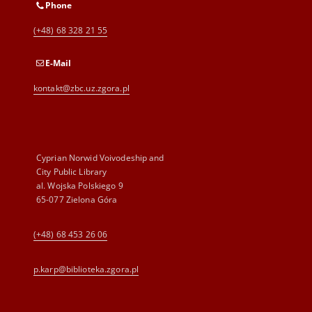
Phone
(+48) 68 328 21 55
E-Mail
kontakt@zbc.uz.zgora.pl
Cyprian Norwid Voivodeship and
City Public Library
al. Wojska Polskiego 9
65-077 Zielona Góra
(+48) 68 453 26 06
p.karp@biblioteka.zgora.pl