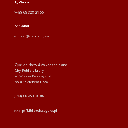
Phone
(+48) 68 328 21 55
E-Mail
kontakt@zbc.uz.zgora.pl
Cyprian Norwid Voivodeship and
City Public Library
al. Wojska Polskiego 9
65-077 Zielona Góra
(+48) 68 453 26 06
p.karp@biblioteka.zgora.pl