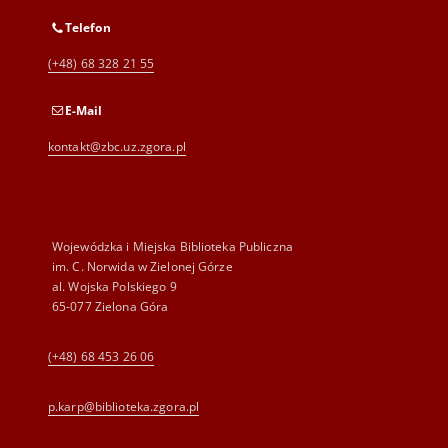
Telefon
(+48) 68 328 21 55
E-Mail
kontakt@zbc.uz.zgora.pl
Wojewódzka i Miejska Biblioteka Publiczna
im. C. Norwida w Zielonej Górze
al. Wojska Polskiego 9
65-077 Zielona Góra
(+48) 68 453 26 06
p.karp@biblioteka.zgora.pl