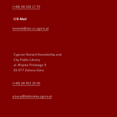
(+48) 68 328 21 55
E-Mail
kontakt@zbc.uz.zgora.pl
Cyprian Norwid Voivodeship and
City Public Library
al. Wojska Polskiego 9
65-077 Zielona Góra
(+48) 68 453 26 06
p.karp@biblioteka.zgora.pl