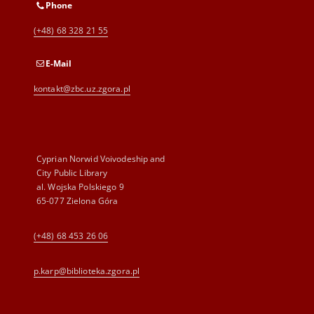
Phone
(+48) 68 328 21 55
E-Mail
kontakt@zbc.uz.zgora.pl
Cyprian Norwid Voivodeship and
City Public Library
al. Wojska Polskiego 9
65-077 Zielona Góra
(+48) 68 453 26 06
p.karp@biblioteka.zgora.pl