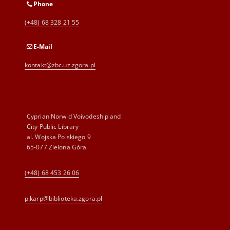
Phone
(+48) 68 328 21 55
E-Mail
kontakt@zbc.uz.zgora.pl
Cyprian Norwid Voivodeship and
City Public Library
al. Wojska Polskiego 9
65-077 Zielona Góra
(+48) 68 453 26 06
p.karp@biblioteka.zgora.pl