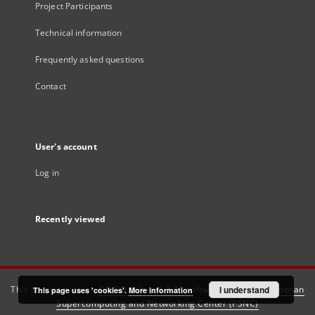
Project Participants
Technical information
Frequently asked questions
Contact
User's account
Log in
Recently viewed
This service runs on
DInGO dLibra 6.3.21
software created by
I understand
Poznan
This page uses 'cookies'.
More information
Supercomputing and Networking Center (PSNC)