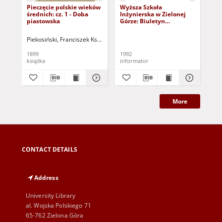
Pieczęcie polskie wieków
Wyższa Szkoła
Wy
średnich: cz. 1 - Doba
Inżynierska w Zielonej
Inż
piastowska
Górze: Biuletyn
Gór
Informacyjny Rektoratu,
Inf
nr 9 (19) (4 grudnia 1992
nr 
Piekosiński, Franciszek Ksawery
Edmund, Diehl - współudział
r.)
1899
1992
199
książka
informator
inf
More
CONTACT DETAILS
Address
University Library
al. Wojska Polskiego 71
65-762 Zielona Góra