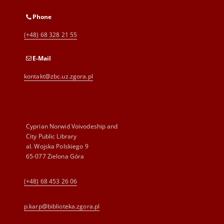
Phone
(+48) 68 328 21 55
E-Mail
kontakt@zbc.uz.zgora.pl
Cyprian Norwid Voivodeship and
City Public Library
al. Wojska Polskiego 9
65-077 Zielona Góra
(+48) 68 453 26 06
p.karp@biblioteka.zgora.pl