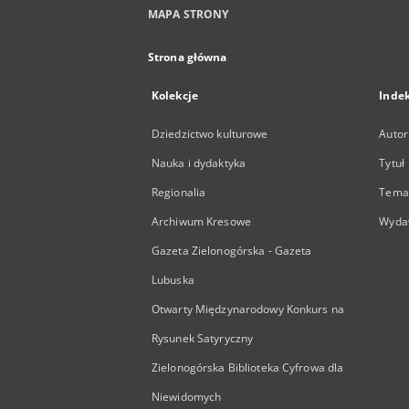
MAPA STRONY
Strona główna
Kolekcje
Inde
Dziedzictwo kulturowe
Autor
Nauka i dydaktyka
Tytuł
Regionalia
Temat
Archiwum Kresowe
Wyda
Gazeta Zielonogórska - Gazeta
Lubuska
Otwarty Międzynarodowy Konkurs na
Rysunek Satyryczny
Zielonogórska Biblioteka Cyfrowa dla
Niewidomych