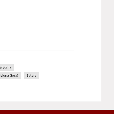
yryczny
ielona Góra)
Satyra