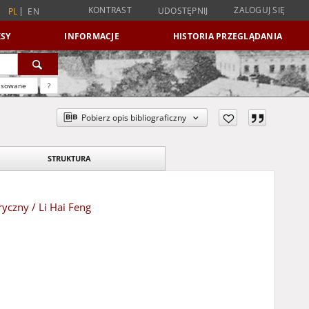
KONTRAST
ZALOGUJ SIĘ
UDOSTĘPNIJ
PL
EN
SY
INFORMACJE
HISTORIA PRZEGLĄDANIA
nsowane
?
Pobierz opis bibliograficzny
STRUKTURA
yczny / Li Hai Feng