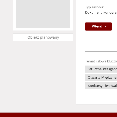
Typ zasobu:
Dokument ikonograf
Więcej
Obiekt planowany
Temat i słowa klucz
Sztuczna inteligenc
Otwarty Międzynaro
Konkursy i festiwa