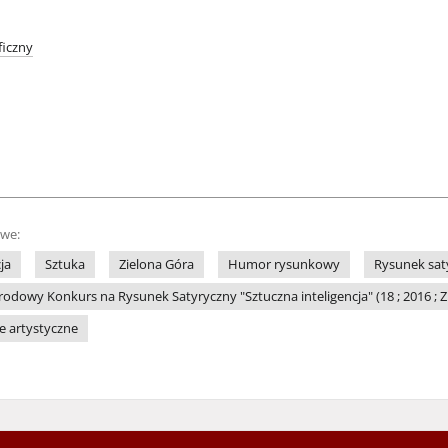
iczny
owe:
ja
Sztuka
Zielona Góra
Humor rysunkowy
Rysunek sat
dowy Konkurs na Rysunek Satyryczny "Sztuczna inteligencja" (18 ; 2016 ; Z
le artystyczne