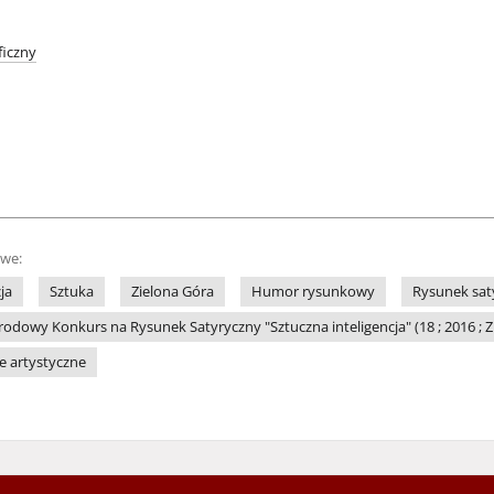
iczny
owe:
ja
Sztuka
Zielona Góra
Humor rysunkowy
Rysunek sat
dowy Konkurs na Rysunek Satyryczny "Sztuczna inteligencja" (18 ; 2016 ; Z
le artystyczne