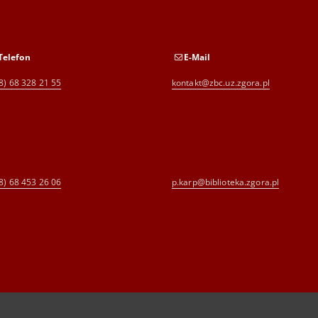
Telefon
E-Mail
8) 68 328 21 55
kontakt@zbc.uz.zgora.pl
8) 68 453 26 06
p.karp@biblioteka.zgora.pl