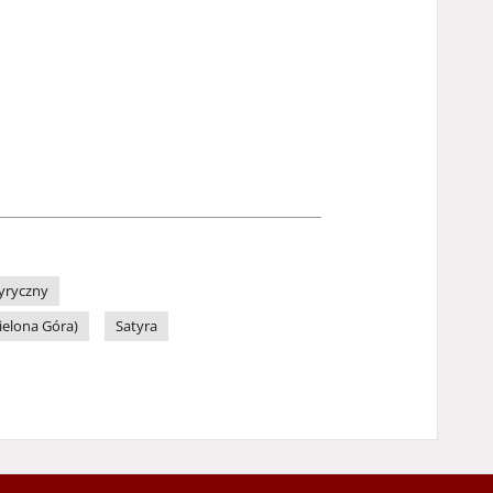
yryczny
ielona Góra)
Satyra