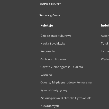
MAPA STRONY
Strona główna
Kolekcje
Inde
Dziedzictwo kulturowe
Autor
Nauka i dydaktyka
Tytuł
Regionalia
Temat
Archiwum Kresowe
Wyda
Gazeta Zielonogórska - Gazeta
Lubuska
Otwarty Międzynarodowy Konkurs na
Rysunek Satyryczny
Zielonogórska Biblioteka Cyfrowa dla
Niewidomych