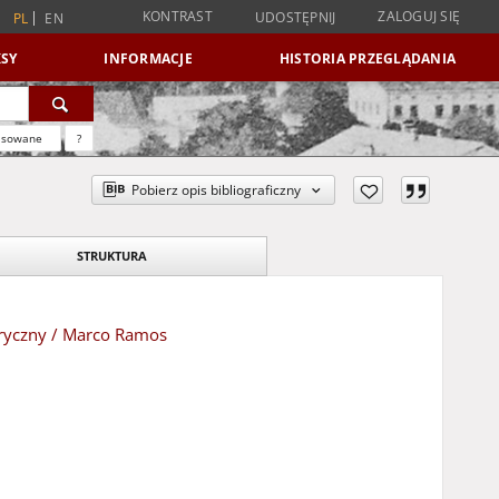
KONTRAST
ZALOGUJ SIĘ
UDOSTĘPNIJ
PL
EN
SY
INFORMACJE
HISTORIA PRZEGLĄDANIA
nsowane
?
Pobierz opis bibliograficzny
STRUKTURA
yryczny / Marco Ramos