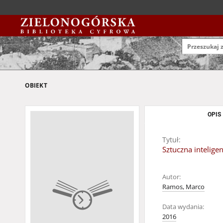
OBIEKT
OPIS
Tytuł:
Sztuczna intelig
Autor:
Ramos, Marco
Data wydania:
2016