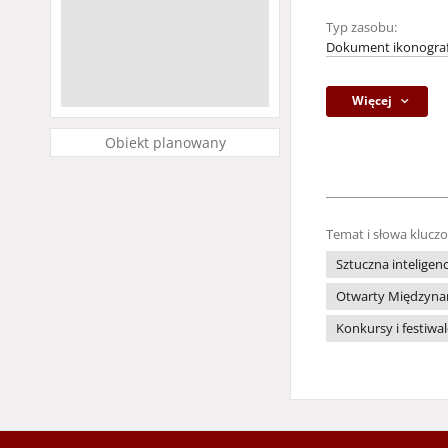
Typ zasobu:
Dokument ikonograf
Więcej
Obiekt planowany
Temat i słowa klucz
Sztuczna inteligenc
Otwarty Międzynaro
Konkursy i festiwa