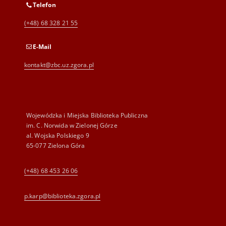
Telefon
(+48) 68 328 21 55
E-Mail
kontakt@zbc.uz.zgora.pl
Wojewódzka i Miejska Biblioteka Publiczna
im. C. Norwida w Zielonej Górze
al. Wojska Polskiego 9
65-077 Zielona Góra
(+48) 68 453 26 06
p.karp@biblioteka.zgora.pl