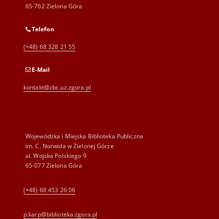
65-762 Zielona Góra
Telefon
(+48) 68 328 21 55
E-Mail
kontakt@zbc.uz.zgora.pl
Wojewódzka i Miejska Biblioteka Publiczna
im. C. Norwida w Zielonej Górze
al. Wojska Polskiego 9
65-077 Zielona Góra
(+48) 68 453 26 06
p.karp@biblioteka.zgora.pl