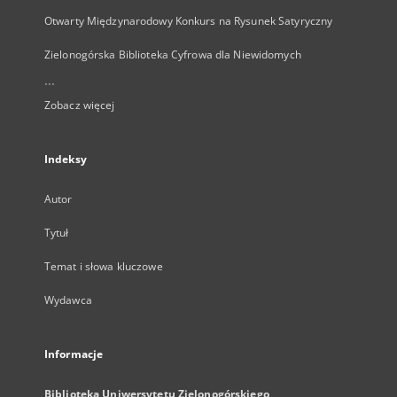
Otwarty Międzynarodowy Konkurs na Rysunek Satyryczny
Zielonogórska Biblioteka Cyfrowa dla Niewidomych
...
Zobacz więcej
Indeksy
Autor
Tytuł
Temat i słowa kluczowe
Wydawca
Informacje
Biblioteka Uniwersytetu Zielonogórskiego