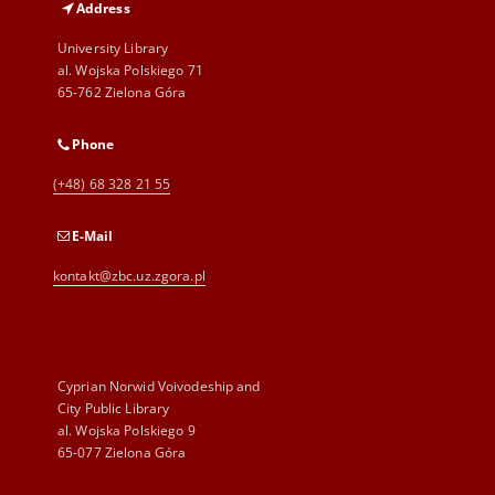
Address
University Library
al. Wojska Polskiego 71
65-762 Zielona Góra
Phone
(+48) 68 328 21 55
E-Mail
kontakt@zbc.uz.zgora.pl
Cyprian Norwid Voivodeship and
City Public Library
al. Wojska Polskiego 9
65-077 Zielona Góra