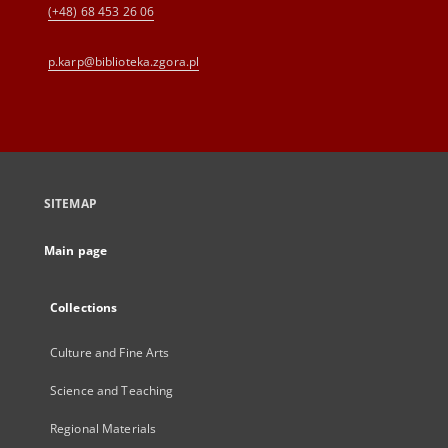
(+48) 68 453 26 06
p.karp@biblioteka.zgora.pl
SITEMAP
Main page
Collections
Culture and Fine Arts
Science and Teaching
Regional Materials