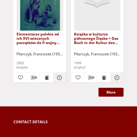
Elementarze polskie od
Książka w kulturze
Szt
ich XVI-wiecznych
północnego Śląska = Das
XVI
początków do II wojny
Buch in der Kultur des
rz
światowej : próba
nördlichen Schlesiens
monografii
Pilarczyk, Franciszek (1939- )
Pilarczyk, Franciszek (1939- )
Osękows
Łoz
księgoznawczej
2003
1999
190
książka
artykuł
ksi
More
CONTACT DETAILS