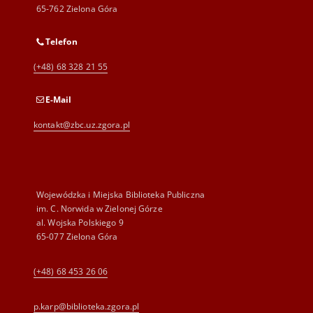
65-762 Zielona Góra
Telefon
(+48) 68 328 21 55
E-Mail
kontakt@zbc.uz.zgora.pl
Wojewódzka i Miejska Biblioteka Publiczna
im. C. Norwida w Zielonej Górze
al. Wojska Polskiego 9
65-077 Zielona Góra
(+48) 68 453 26 06
p.karp@biblioteka.zgora.pl