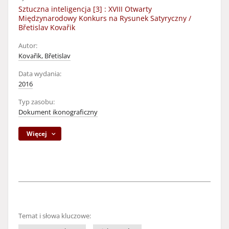
Sztuczna inteligencja [3] : XVIII Otwarty
Międzynarodowy Konkurs na Rysunek Satyryczny /
Břetislav Kovařik
Autor:
Kovařik, Břetislav
Data wydania:
2016
Typ zasobu:
Dokument ikonograficzny
Więcej
Temat i słowa kluczowe: