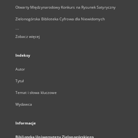
Otwarty Międzynarodowy Konkurs na Rysunek Satyryczny
Zielonogórska Biblioteka Cyfrowa dla Niewidomych
...
Zobacz więcej
Indeksy
Autor
Tytuł
Temat i słowa kluczowe
Wydawca
Informacje
Biblioteka Uniwersytetu Zielonogórskiego