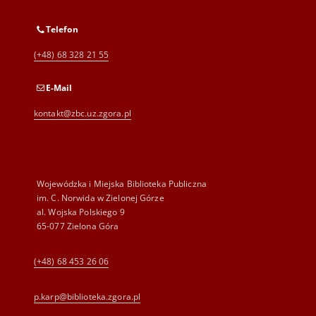
Telefon
(+48) 68 328 21 55
E-Mail
kontakt@zbc.uz.zgora.pl
Wojewódzka i Miejska Biblioteka Publiczna
im. C. Norwida w Zielonej Górze
al. Wojska Polskiego 9
65-077 Zielona Góra
(+48) 68 453 26 06
p.karp@biblioteka.zgora.pl