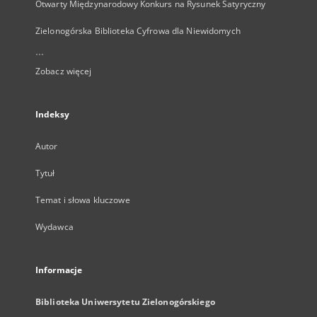
Otwarty Międzynarodowy Konkurs na Rysunek Satyryczny
Zielonogórska Biblioteka Cyfrowa dla Niewidomych
...
Zobacz więcej
Indeksy
Autor
Tytuł
Temat i słowa kluczowe
Wydawca
Informacje
Biblioteka Uniwersytetu Zielonogórskiego