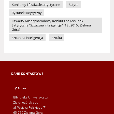
Konkursy i festiwale artystyczne
Satyra
Rysunek satyryczny
Otwarty Międzynarodowy Konkurs na Rysunek
Satyryczny "Sztuczna inteligencja" (18 ; 2016 ; Zielona
Góra)
Sztuczna inteligencja
Sztuka
DANE KONTAKTOWE
Adres
Biblioteka Uniwersytetu
Zielonogórskiego
al. Wojska Polskiego 71
65-762 Zielona Góra